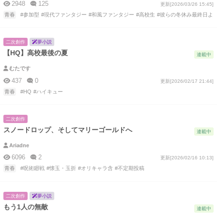
2948
125
更新[2026/03/26 15:45]
青春
#参加型
#現代ファンタジー
#和風ファンタジー
#高校生
#彼らの冬休み最終日よ
二次創作
夢小説
【HQ】高校最後の夏
連載中
むたです
437
0
更新[2026/02/17 21:44]
青春
#HQ
#ハイキュー
二次創作
スノードロップ、そしてマリーゴールドへ
連載中
Ariadne
6096
2
更新[2026/02/16 10:13]
青春
#呪術廻戦
#懐玉・玉折
#オリキャラ含
#不定期投稿
二次創作
夢小説
もう1人の無敵
連載中