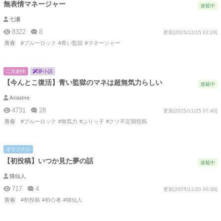
無表情マネージャー
連載中
七瀬
8322
8
更新[2025/12/15 02:29]
青春
#ブルーロック
#青い監獄
#マネージャー
二次創作
夢小説
【今んとこ復活】青い監獄のマネは超無気力らしい
連載中
Ariadne
4731
28
更新[2025/11/25 07:40]
青春
#ブルーロック
#無気力
#ぶりっ子
#クソ不定期投稿
オリジナル
【初投稿】いつか見た夢の話
連載中
猫仙人
717
4
更新[2025/11/20 00:39]
青春
#初投稿
#初心者
#猫仙人