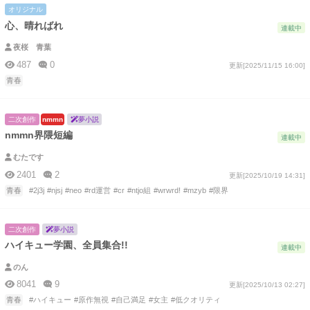
オリジナル
心、晴ればれ
連載中
夜桜 青葉
487
0
更新[2025/11/15 16:00]
青春
二次創作
nmmn
夢小説
nmmn界隈短編
連載中
むたです
2401
2
更新[2025/10/19 14:31]
青春
#2j3j
#njsj
#neo
#rd運営
#cr
#ntjo組
#wrwrd!
#mzyb
#限界
二次創作
夢小説
ハイキュー学園、全員集合!!
連載中
のん
8041
9
更新[2025/10/13 02:27]
青春
#ハイキュー
#原作無視
#自己満足
#女主
#低クオリティ