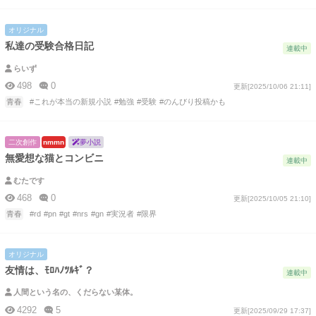
オリジナル
私達の受験合格日記
連載中
らいず
498
0
更新[2025/10/06 21:11]
青春
#これが本当の新規小説
#勉強
#受験
#のんびり投稿かも
二次創作
nmmn
夢小説
無愛想な猫とコンビニ
連載中
むたです
468
0
更新[2025/10/05 21:10]
青春
#rd
#pn
#gt
#nrs
#gn
#実況者
#限界
オリジナル
友情は、ﾓﾛﾊﾉﾂﾙｷﾞ？
連載中
人間という名の、くだらない某体。
4292
5
更新[2025/09/29 17:37]