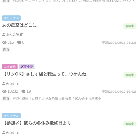
青春
#僕のヒーローアカデミア
#僕アカ
#ヒロアカ
#荼毘
#轟焦凍
#緑谷出久
#パンド
オリジナル
あの星空はどこに
連載中
あんこ物質
315
8
更新[2026/05/16 23:23]
青春
二次創作
夢小説
【リクOK】さしす組と転生って…ウケんね
連載中
Ariadne
10231
19
更新[2026/04/19 16:42]
青春
#呪術廻戦
#ヒロアカ
#五条悟
#夏油傑
#家入硝子
#意味不
オリジナル
【参加〆】彼らの冬休み最終日より
連載中
Ariadne