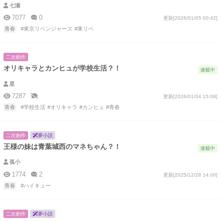
七瀬
7077
0
更新[2026/01/05 00:42]
青春
#東京リベンジャーズ
#東リベ
二次創作
オリキャラとカンヒュが学校生活？！
連載中
星
7287
更新[2026/01/04 15:08]
青春
#学校生活
#オリキャラ
#カンヒュ
#青春
二次創作
夢小説
王様の妹は青葉城西のマネちゃん？！
連載中
孤小
1774
2
更新[2025/12/28 14:00]
青春
#ハイキュー
二次創作
夢小説