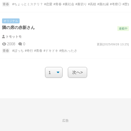
青春
#ちょっとミステリ？
#恋愛
#青春
#裏社会
#裏切り
#高校
#腐れ縁
#考察◎
#歴史
オリジナル
隣の席の赤新さん
連載中
トモットモ
2008
0
更新[2025/09/28 13:25]
青春
#ぼっち
#奇行
#青春
#ドキドキ
#焦れったさ
次へ>
広告