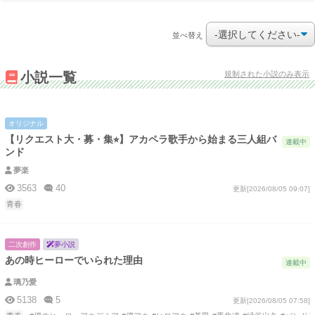
並べ替え
規制された小説のみ表示
小説一覧
オリジナル
【リクエスト大・募・集⭐︎】アカペラ歌手から始まる三人組バ
連載中
ンド
夢楽
3563
40
更新[2026/08/05 09:07]
青春
二次創作
夢小説
あの時ヒーローでいられた理由
連載中
璃乃愛
5138
5
更新[2026/08/05 07:58]