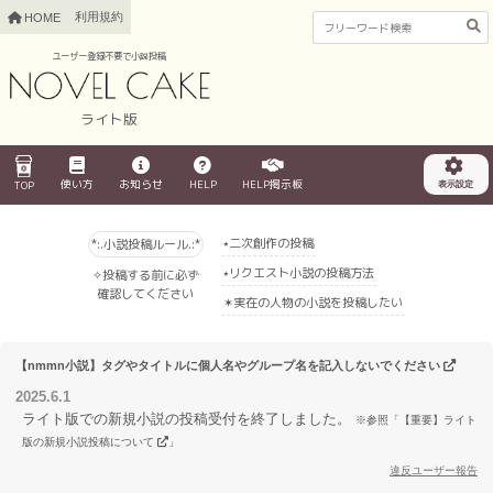
利用規約
HOME
ユーザー登録不要で小説投稿
ライト版
使い方
お知らせ
HELP
HELP掲示板
TOP
表示設定
⭑二次創作の投稿
*:.小説投稿ルール.:*
⭑リクエスト小説の投稿方法
✧投稿する前に必ず
確認してください
✶実在の人物の小説を投稿したい
【nmmn小説】タグやタイトルに個人名やグループ名を記入しないでください
2025.6.1
ライト版での新規小説の投稿受付を終了しました。
※参照
「【重要】ライト
版の新規小説投稿について
」
違反ユーザー報告