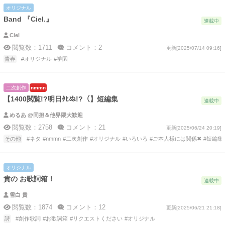
オリジナル
Band 『Ciel.』
連載中
Ciel
閲覧数：1711
コメント：2
更新[2025/07/14 09:16]
青春
#オリジナル
#学園
二次創作
nmmn
【1400閲覧!?明日ﾀﾋぬ!?（】短編集
連載中
めるあ @同担＆他界隈大歓迎
閲覧数：2758
コメント：21
更新[2025/06/24 20:19]
その他
#ネタ
#nmmn
#二次創作
#オリジナル
#いろいろ
#ご本人様には関係✖
#短編集
オリジナル
貴の お歌詞箱！
連載中
雪白 貴
閲覧数：1874
コメント：12
更新[2025/06/21 21:18]
詩
#創作歌詞
#お歌詞箱
#リクエストください
#オリジナル