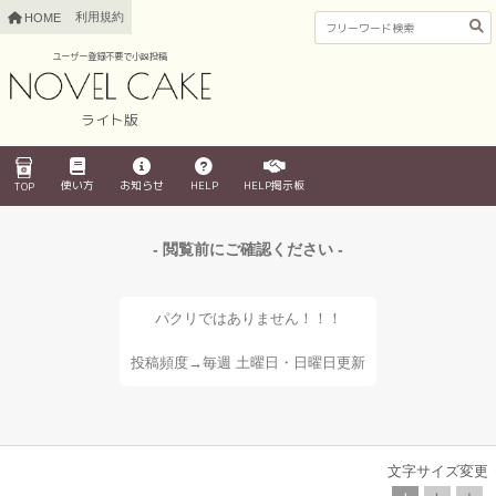
利用規約
HOME
ユーザー登録不要で小説投稿
ライト版
使い方
お知らせ
HELP
HELP掲示板
TOP
- 閲覧前にご確認ください -
パクリではありません！！！
投稿頻度→毎週 土曜日・日曜日更新
文字サイズ変更