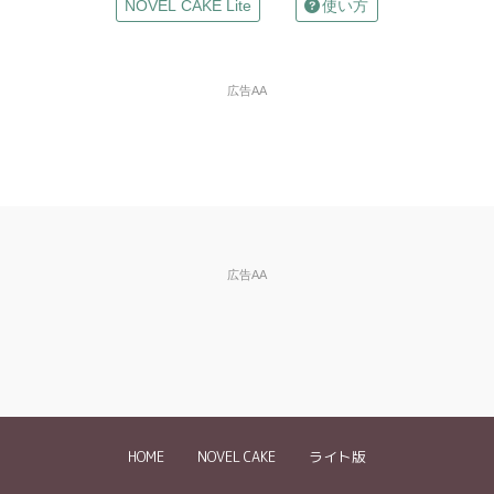
お名前
NOVEL CAKE Lite
使い方
（任意）
Mailアドレス
広告AA
（任意）
※入力した場合は確認メールが自動返信されます
違反の種類
※必
須
※ご自分の小説の削除依頼はできません。
広告AA
違反内容、削除
※できるだけ具体的に記入してください。
を依頼したい理
特に盗作投稿については、どういった部分が元作品と類似して
由など
※必須
いるかを具体的にお伝え下さい。
《記入例》
・3ページ目の『～～』という箇所に、禁止されているグロ描
写が含まれていました
HOME
NOVEL CAKE
ライト版
・「〇〇」という作品の盗作と思われます。登場人物の名前を
変えているだけで●●というストーリーや××という設定が同じ