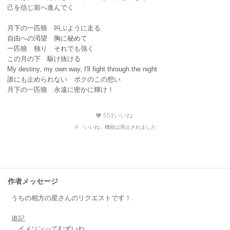
己を信じ前へ進んでく
月下の一匹狼 叫ぶように走る
自由への渇望 胸に秘めて
一匹狼 独り それでも強く
この月の下 駆け抜ける
My destiny, my own way, I'll fight through the night
誰にも止められない ボクのこの想い
月下の一匹狼 永遠に密かに輝け！
551
いいね
favorite
※「いいね」機能は廃止されました
作者メッセージ
うちの相方の星さんのリクエストです！
追記
イメソンってむずいね