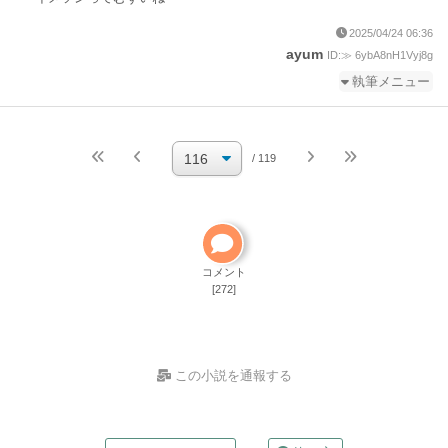
2025/04/24 06:36
ayum
ID:≫ 6ybA8nH1Vyj8g
執筆メニュー
続きを執筆
小説を編集
/ 119
小説の編集パスワードを忘れた
ご自分で小説を削除して
ください
削除方法
コメント
[272]
この小説を通報する