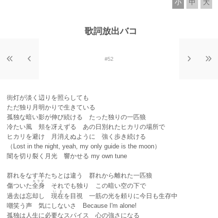
小
中
大
歌詞放出バコ
#52
街灯が淡く辺りを照らしても
ただ独り月明かりで生きている
孤独な暗い影が伸び続ける たった独りの一匹狼
冷たい風 頬を冴えずる あの日別れたヒカリの場所で
ヒカリを避け 月消えぬように 強く歩き続ける
（Lost in the night, yeah, my only guide is the moon）
闇を切り裂く月光 響かせる my own tune
群れをなす羊たちとは違う 群れから離れた一匹狼
カラダ
傷ついた
全身
それでも独り この暗い空の下で
いま
過去は忘却し
現在
を目視 一筋の光を頼りに今日も生存中
嘲笑う声 気にしないさ Because I'm alone!
孤独は人生に必要なスパイス 心の強さになる