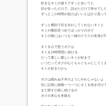
好きなキミの後ろでずっと歩いてた
目が合っただけで、話せただけで幸せでし
ずっとこの時間が続けばいいとばかり思っ
ずっと横顔で目を合わしてくれないキミと
キミの横顔見つめてばっかりのボク
キミの瞳にはいつも一緒のクラスの友達が
キミを心で想うボクは
キミを24時間思い続ける
だって愛しい愛しいキミが好きで
いつだってボクの心ぐちゃぐちゃにしてく
キミが好きだから
ボクは眠れぬ子羊のようにやわじゃないよ
目に記憶に細胞一つ一つにキミを焼き付け
まだ探すの探し続けるの
ボクの本心を本能を