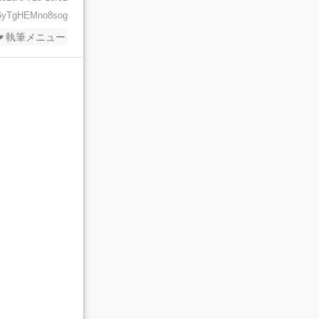
6yTgHEMno8sog
執筆メニュー
小説を編
集
ワードを忘れた