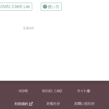
OVEL CAKE Lite
使い方
広告AA
は確認メールが自動返信されます
の削除依頼はできません。
HOME
NOVEL CAKE
ライト版
体的に記入してください。
ついては、どういった部分が元作品と類似しているかを具体的にお伝え下さい
お知らせ
お問い合わせ
利用規約