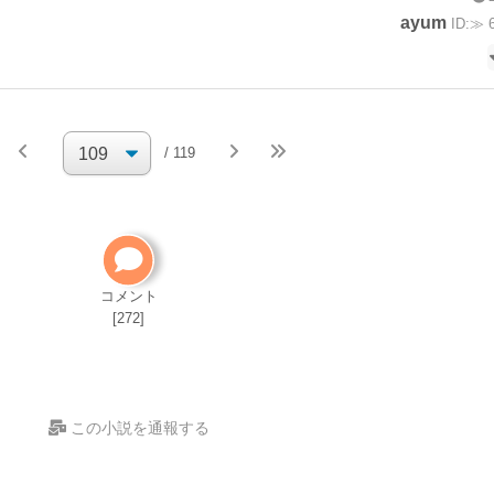
ayum
ID:≫ 
続きを執
/ 119
筆
小説の編集パス
自分で小説を削除してください
削除方法
コメント
[272]
この小説を通報する