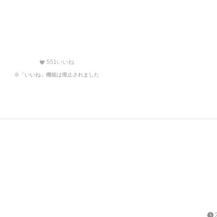
551
いいね
favorite
※「いいね」機能は廃止されました