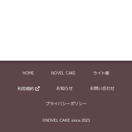
の削除依頼はできません。
HOME
NOVEL CAKE
ライト版
体的に記入してください。
ついては、どういった部分が元作品と類似しているかを具体的にお伝え下さい
お知らせ
お問い合わせ
利用規約
～～』という箇所に、禁止されているグロ描写が含まれていました
プライバシーポリシー
作品の盗作と思われます。登場人物の名前を変えているだけで●●というスト
©NOVEL CAKE since 2023