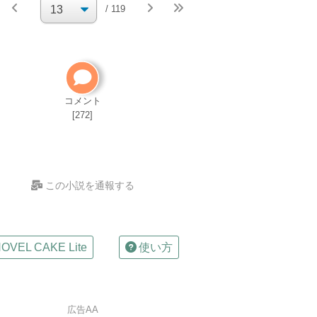
続きを執
/ 119
筆
小説の編集パス
自分で小説を削除してください
削除方法
コメント
[272]
この小説を通報する
OVEL CAKE Lite
使い方
広告AA
は確認メールが自動返信されます