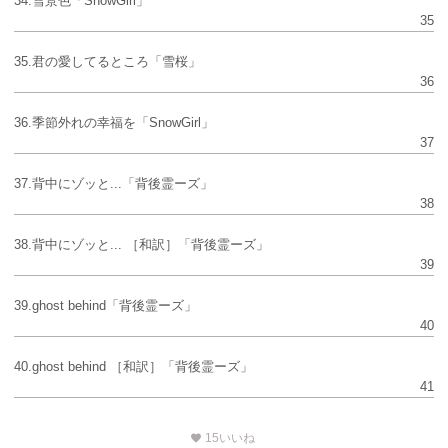
34.雪景色「SnowGirl」
35
35.君の愛してるところ「雪桜」
36
36.季節外れの幸福を「SnowGirl」
37
37.背中にゾッと...「背後霊ーズ」
38
38.背中にゾッと... ［和訳］「背後霊ーズ」
39
39.ghost behind「背後霊ーズ」
40
40.ghost behind ［和訳］「背後霊ーズ」
41
15
いいね
favorite