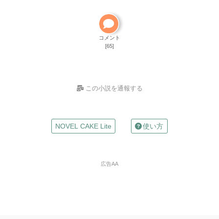
小説の編集パスワードを忘れた
ご自分で小説を削除して
ください
削除方法
コメント
[65]
この小説を通報する
お名前
NOVEL CAKE Lite
使い方
（任意）
Mailアドレス
広告AA
（任意）
※入力した場合は確認メールが自動返信されます
違反の種類
※必
須
※ご自分の小説の削除依頼はできません。