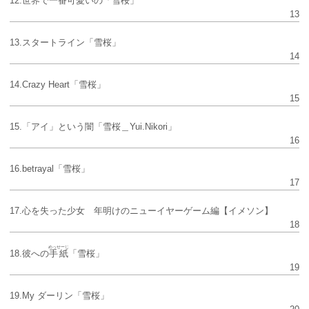
12.世界で一番可愛いの「雪桜」
13
13.スタートライン「雪桜」
14
14.Crazy Heart「雪桜」
15
15.「アイ」という闇「雪桜＿Yui.Nikori」
16
16.betrayal「雪桜」
17
17.心を失った少女 年明けのニューイヤーゲーム編【イメソン】
18
めっせーじ
18.彼への
手紙
「雪桜」
19
19.My ダーリン「雪桜」