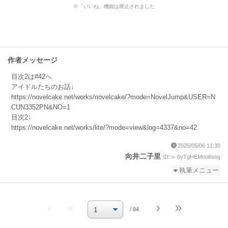
※「いいね」機能は廃止されました
作者メッセージ
目次2は#42へ
アイドルたちのお話↓
https://novelcake.net/works/novelcake/?mode=NovelJump&USER=N
CUN3352PN&NO=1
目次2↓
https://novelcake.net/works/lite/?mode=view&log=4337&no=42
2025/05/06 11:30
向井二子里
ID:≫ 6yTgHEMno8sog
執筆メニュー
続きを執筆
小説を編集
/ 84