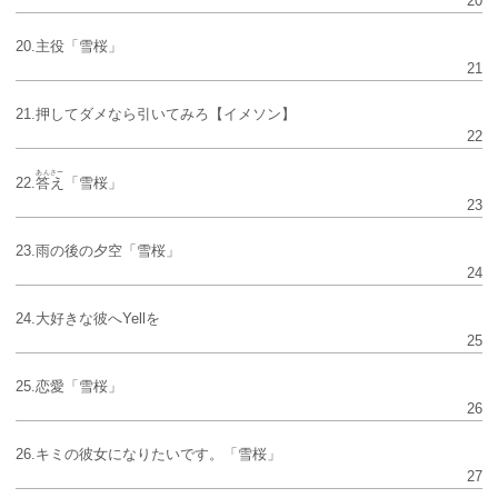
20
20.主役「雪桜」
21
21.押してダメなら引いてみろ【イメソン】
22
あんさー
22.
答え
「雪桜」
23
23.雨の後の夕空「雪桜」
24
24.大好きな彼へYellを
25
25.恋愛「雪桜」
26
26.キミの彼女になりたいです。「雪桜」
27