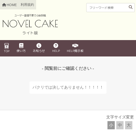
利用規約
HOME
ユーザー登録不要で小説投稿
ライト版
使い方
お知らせ
HELP
HELP掲示板
TOP
- 閲覧前にご確認ください -
パクリでは決してありません！！！！！
文字サイズ変更
小
中
大