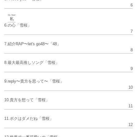
6
My Heart
私
6.
の心
「雪桜」
7
7.紹介RAP〜let's go48〜「48」
8
8.最大最高推しソング「雪桜」
9
9.reply〜貴方を思って〜「雪桜」
10
10.貴方を想って「雪桜」
11
11.ボクはダメだね「雪桜」
12