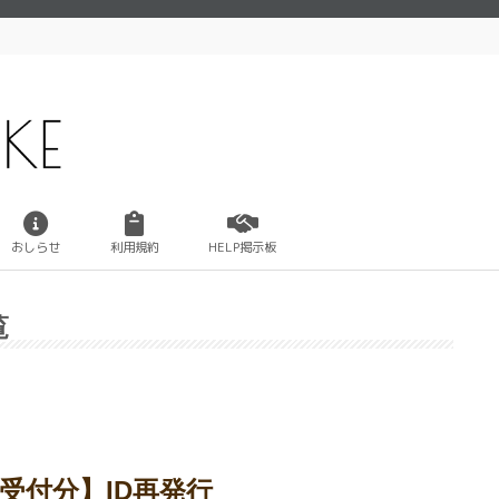
おしらせ
利用規約
HELP掲示板
覧
/4受付分】ID再発行