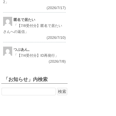
2
」
(2026/7/17)
匿名で居たい
「
【7/8受付分】匿名で居たい
さんへの返信
」
(2026/7/10)
つぶあん。
「
【7/4受付分】ID再発行
」
(2026/7/8)
「お知らせ」内検索
検
索: