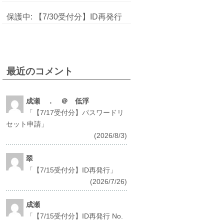
保護中: 【7/30受付分】ID再発行
最近のコメント
成瀬 ． ＠ 低浮
「
【7/17受付分】パスワードリ
セット申請
」
(2026/8/3)
翠
「
【7/15受付分】ID再発行
」
(2026/7/26)
成瀬
「
【7/15受付分】ID再発行 No.