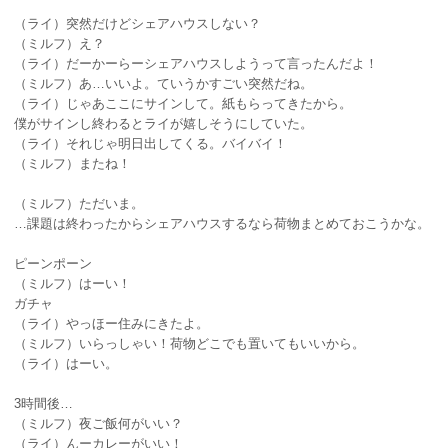
（ライ）突然だけどシェアハウスしない？
（ミルフ）え？
（ライ）だーかーらーシェアハウスしようって言ったんだよ！
（ミルフ）あ…いいよ。ていうかすごい突然だね。
（ライ）じゃあここにサインして。紙もらってきたから。
僕がサインし終わるとライが嬉しそうにしていた。
（ライ）それじゃ明日出してくる。バイバイ！
（ミルフ）またね！
（ミルフ）ただいま。
…課題は終わったからシェアハウスするなら荷物まとめておこうかな。
ピーンポーン
（ミルフ）はーい！
ガチャ
（ライ）やっほー住みにきたよ。
（ミルフ）いらっしゃい！荷物どこでも置いてもいいから。
（ライ）はーい。
3時間後…
（ミルフ）夜ご飯何がいい？
（ライ）んーカレーがいい！