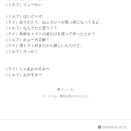
（ミルフ）りょーかい
（ミルフ）はいどーぞ。
（ライ）ありがとう…ねぇカレーが真っ赤になってるよ…
（ミルフ）なんでだと思う？？
（ライ）具材をトマトの皮だけを使って作ったとか？
（ミルフ）おぉ〜大正解！
（ライ）僕トマト好きだから嬉しいんだけど。
（ミルフ）そっか！
（ライ）じゃあおやすみ〜
（ミルフ）おやすみ〜
0
いいね
favorite
※「いいね」機能は廃止されました
2024/05/16 16:22