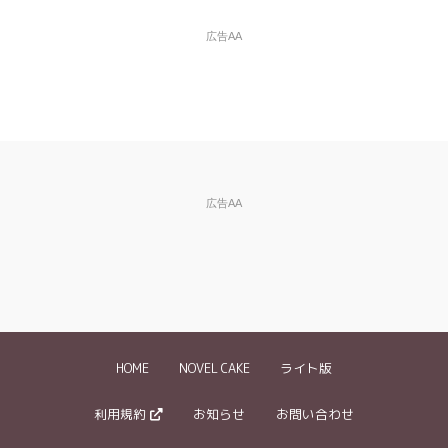
Mailアドレス
広告AA
（任意）
※入力した場合は確認メールが自動返信されます
違反の種類
※必
須
※ご自分の小説の削除依頼はできません。
広告AA
違反内容、削除
※できるだけ具体的に記入してください。
を依頼したい理
特に盗作投稿については、どういった部分が元作品と類似して
由など
※必須
いるかを具体的にお伝え下さい。
《記入例》
・3ページ目の『～～』という箇所に、禁止されているグロ描
写が含まれていました
HOME
NOVEL CAKE
ライト版
・「〇〇」という作品の盗作と思われます。登場人物の名前を
変えているだけで●●というストーリーや××という設定が同じ
…等
利用規約
お知らせ
お問い合わせ