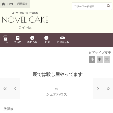
利用規約
HOME
ユーザー登録不要で小説投稿
ライト版
使い方
お知らせ
HELP
HELP掲示板
TOP
文字サイズ変更
小
中
大
裏では殺し屋やってます
#5
シェアハウス
放課後