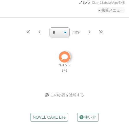
ノルラ
ID:≫ 18abaWoVps7NE
執筆メニュー
続きを執筆
小説を編集
/ 129
小説の編集パスワードを忘れた
ご自分で小説を削除して
ください
削除方法
コメント
[60]
この小説を通報する
お名前
NOVEL CAKE Lite
使い方
（任意）