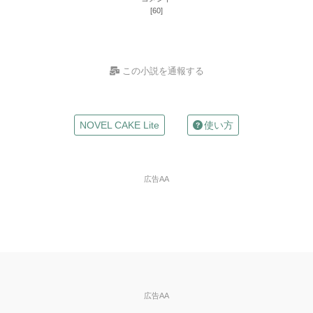
[60]
この小説を通報する
お名前
NOVEL CAKE Lite
使い方
（任意）
Mailアドレス
広告AA
（任意）
※入力した場合は確認メールが自動返信されます
違反の種類
※必
須
※ご自分の小説の削除依頼はできません。
広告AA