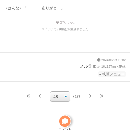
（はんな）「…………ありがと…」
37
いいね
favorite
※「いいね」機能は廃止されました
2024/06/23 15:02
ノルラ
ID:≫ 16vZJTmsxJFck
執筆メニュー
続きを執筆
小説を編集
/ 129
小説の編集パスワードを忘れた
ご自分で小説を削除して
ください
削除方法
コメント