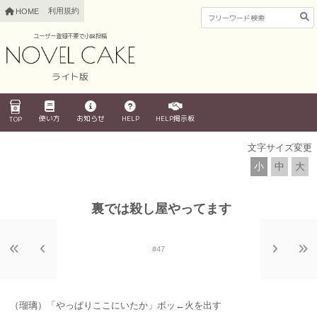
利用規約
HOME
ユーザー登録不要で小説投稿
ライト版
使い方
お知らせ
HELP
HELP掲示板
TOP
文字サイズ変更
小
中
大
裏では殺し屋やってます
#47
（瑠璃）「やっぱりここにいたか」ボッ←火を出す