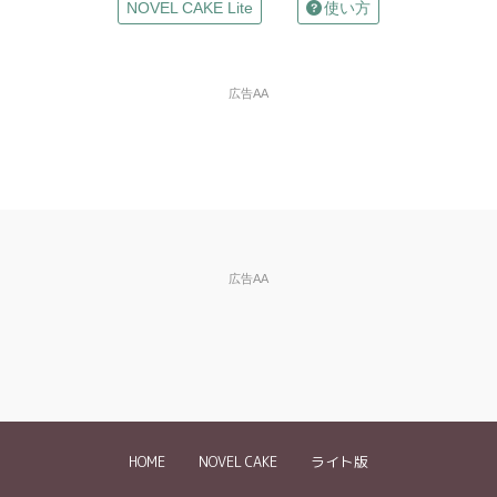
お名前
NOVEL CAKE Lite
使い方
（任意）
Mailアドレス
広告AA
（任意）
※入力した場合は確認メールが自動返信されます
違反の種類
※必
須
※ご自分の小説の削除依頼はできません。
広告AA
違反内容、削除
※できるだけ具体的に記入してください。
を依頼したい理
特に盗作投稿については、どういった部分が元作品と類似して
由など
※必須
いるかを具体的にお伝え下さい。
《記入例》
・3ページ目の『～～』という箇所に、禁止されているグロ描
写が含まれていました
HOME
NOVEL CAKE
ライト版
・「〇〇」という作品の盗作と思われます。登場人物の名前を
変えているだけで●●というストーリーや××という設定が同じ