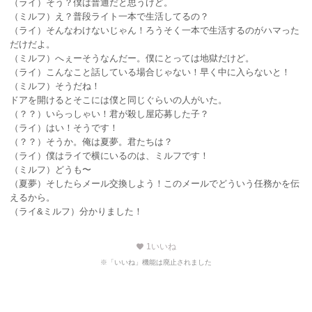
（ライ）そう？僕は普通だと思うけど。
（ミルフ）え？普段ライト一本で生活してるの？
（ライ）そんなわけないじゃん！ろうそく一本で生活するのがハマった
だけだよ。
（ミルフ）へぇーそうなんだー。僕にとっては地獄だけど。
（ライ）こんなこと話している場合じゃない！早く中に入らないと！
（ミルフ）そうだね！
ドアを開けるとそこには僕と同じぐらいの人がいた。
（？？）いらっしゃい！君が殺し屋応募した子？
（ライ）はい！そうです！
（？？）そうか。俺は夏夢。君たちは？
（ライ）僕はライで横にいるのは、ミルフです！
（ミルフ）どうも〜
（夏夢）そしたらメール交換しよう！このメールでどういう任務かを伝
えるから。
（ライ&ミルフ）分かりました！
1
いいね
favorite
※「いいね」機能は廃止されました