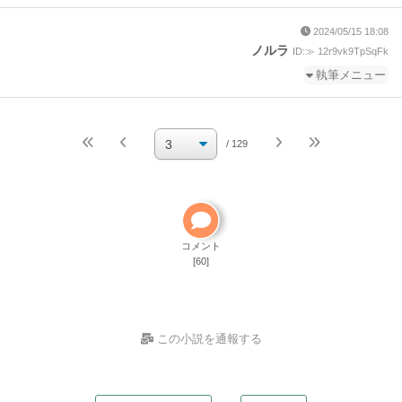
2024/05/15 18:08
ノルラ
ID:≫ 12r9vk9TpSqFk
執筆メニュー
続きを執筆
小説を編集
/ 129
小説の編集パスワードを忘れた
ご自分で小説を削除して
ください
削除方法
コメント
[60]
この小説を通報する