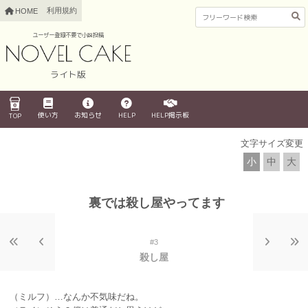
利用規約
HOME
ユーザー登録不要で小説投稿
ライト版
使い方
お知らせ
HELP
HELP掲示板
TOP
文字サイズ変更
小
中
大
裏では殺し屋やってます
#3
殺し屋
（ミルフ）…なんか不気味だね。