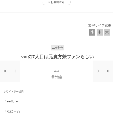
お名前設定
文字サイズ変更
小
中
大
二次創作
vvtの7人目は元裏方兼ファンらしい
#24
番外編
ホワイトデー当日
「●●!!」wt
『なにー?』