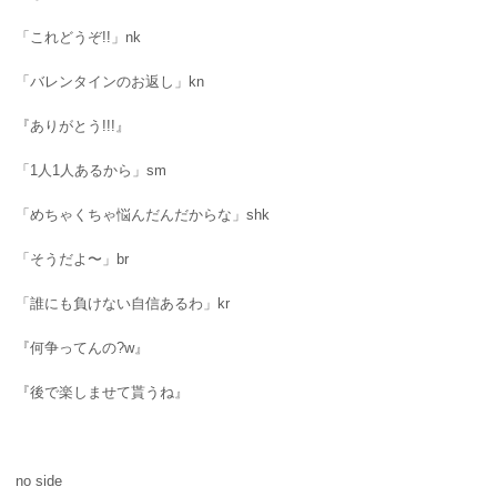
「これどうぞ!!」nk
「バレンタインのお返し」kn
『ありがとう!!!』
「1人1人あるから」sm
「めちゃくちゃ悩んだんだからな」shk
「そうだよ〜」br
「誰にも負けない自信あるわ」kr
『何争ってんの?w』
『後で楽しませて貰うね』
no side