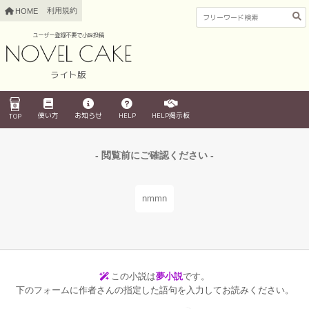
利用規約
HOME
ユーザー登録不要で小説投稿
ライト版
使い方
お知らせ
HELP
HELP掲示板
TOP
- 閲覧前にご確認ください -
nmmn
この小説は
夢小説
です。
下のフォームに作者さんの指定した語句を入力してお読みください。