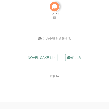
ご自分で小説を削除して
ください
削除方法
コメント
[2]
この小説を通報する
お名前
NOVEL CAKE Lite
使い方
（任意）
Mailアドレス
広告AA
（任意）
※入力した場合は確認メールが自動返信されます
違反の種類
※必
須
※ご自分の小説の削除依頼はできません。