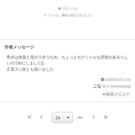
10
いいね
favorite
※「いいね」機能は廃止されました
作者メッセージ
香水は体臭と混ざり合うため、ちょっとセクシャルな意味があるらし
いのでkrにしました()
正直ズッ友とも迷いました
2024/03/14 17:20
こな
ID:≫ 6p4Issaicjrpg
執筆メニュー
続きを執筆
小説を編集
/ 94
小説の編集パスワードを忘れた