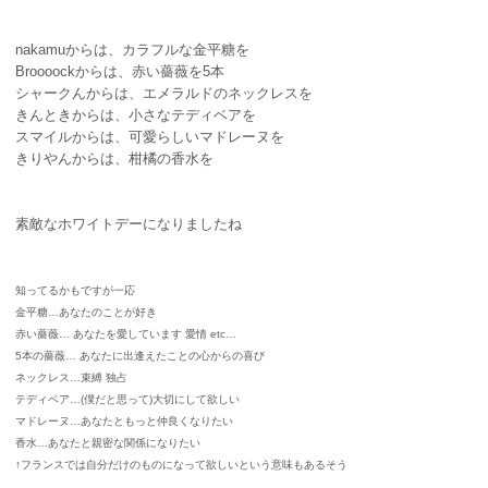
nakamuからは、カラフルな金平糖を
Broooockからは、赤い薔薇を5本
シャークんからは、エメラルドのネックレスを
きんときからは、小さなテディベアを
スマイルからは、可愛らしいマドレーヌを
きりやんからは、柑橘の香水を
素敵なホワイトデーになりましたね
知ってるかもですが一応
金平糖…あなたのことが好き
赤い薔薇… あなたを愛しています 愛情 etc…
5本の薔薇… あなたに出逢えたことの心からの喜び
ネックレス…束縛 独占
テディベア…(僕だと思って)大切にして欲しい
マドレーヌ…あなたともっと仲良くなりたい
香水…あなたと親密な関係になりたい
↑フランスでは自分だけのものになって欲しいという意味もあるそう