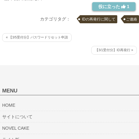
役に立った
1
カテゴリタグ：
IDの再発行に関して
ご連絡
« 【3/5受付分】パスワードリセット申請
【3/1受付分】ID再発行 »
MENU
HOME
サイトについて
NOVEL CAKE