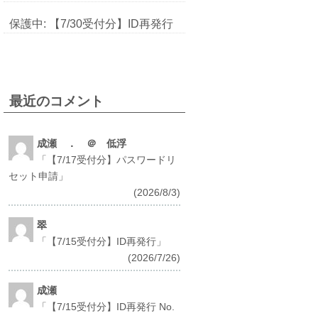
保護中: 【7/30受付分】ID再発行
最近のコメント
成瀬 ． ＠ 低浮
「
【7/17受付分】パスワードリ
セット申請
」
(2026/8/3)
翠
「
【7/15受付分】ID再発行
」
(2026/7/26)
成瀬
「
【7/15受付分】ID再発行 No.