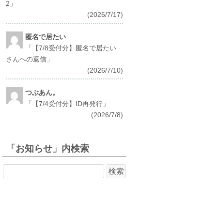
2
」
(2026/7/17)
匿名で居たい
「
【7/8受付分】匿名で居たい
さんへの返信
」
(2026/7/10)
つぶあん。
「
【7/4受付分】ID再発行
」
(2026/7/8)
「お知らせ」内検索
検
索: