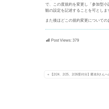
で、この度規約を変更し「参加型小
観の設定を記述することを可としま
また後ほどこの規約変更についての
Post Views:
379
« 【2/24、2/25、2/26受付分】匿名9さん