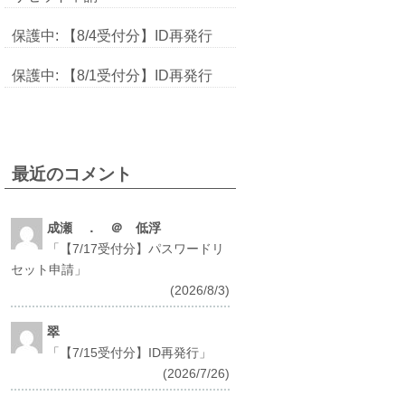
保護中: 【8/4受付分】ID再発行
保護中: 【8/1受付分】ID再発行
最近のコメント
成瀬 ． ＠ 低浮
「
【7/17受付分】パスワードリ
セット申請
」
(2026/8/3)
翠
「
【7/15受付分】ID再発行
」
(2026/7/26)