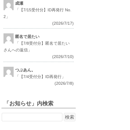
成瀬
「
【7/15受付分】ID再発行 No.
2
」
(2026/7/17)
匿名で居たい
「
【7/8受付分】匿名で居たい
さんへの返信
」
(2026/7/10)
つぶあん。
「
【7/4受付分】ID再発行
」
(2026/7/8)
「お知らせ」内検索
検
索: