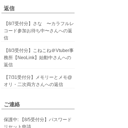
返信
【8/7受付分】さな 〜カラフルレ
コード参加お待ち中〜さんへの返
信
【8/3受付分】こねこね＠Vtuber事
務所【NeoLink】始動中さんへの
返信
【7/31受付分】メモリーとメモ@
オリ・二次両方さんへの返信
ご連絡
保護中: 【8/5受付分】パスワード
リセット申請