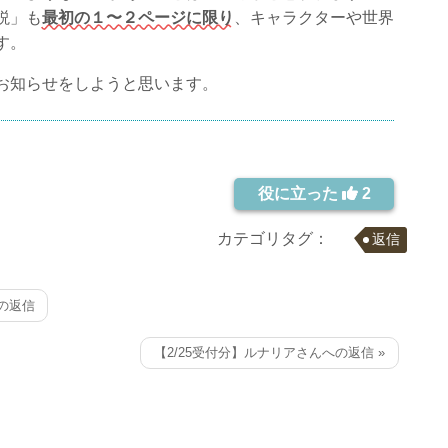
説」も
最初の１〜２ページに限り
、キャラクターや世界
す。
お知らせをしようと思います。
役に立った
2
カテゴリタグ：
返信
への返信
【2/25受付分】ルナリアさんへの返信 »