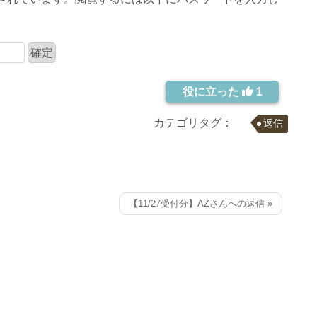
役に立った
1
カテゴリタグ：
返信
【11/27受付分】AZさんへの返信 »