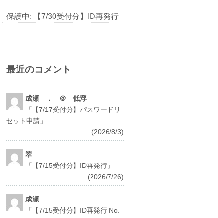
保護中: 【7/30受付分】ID再発行
最近のコメント
成瀬 ． ＠ 低浮
「
【7/17受付分】パスワードリ
セット申請
」
(2026/8/3)
翠
「
【7/15受付分】ID再発行
」
(2026/7/26)
成瀬
「
【7/15受付分】ID再発行 No.