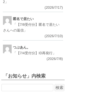
2
」
(2026/7/17)
匿名で居たい
「
【7/8受付分】匿名で居たい
さんへの返信
」
(2026/7/10)
つぶあん。
「
【7/4受付分】ID再発行
」
(2026/7/8)
「お知らせ」内検索
検
索: