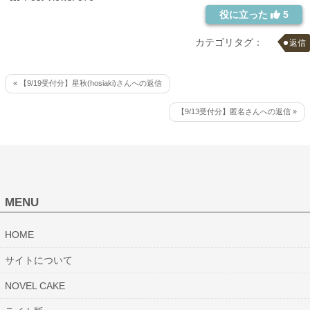
役に立った
5
カテゴリタグ：
返信
« 【9/19受付分】星秋(hosiaki)さんへの返信
【9/13受付分】匿名さんへの返信 »
MENU
HOME
サイトについて
NOVEL CAKE