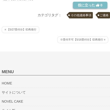
役に立った
0
カテゴリタグ：
その他連絡事項
ご連絡
« 【5/27受付分】ID再発行
※受付不可【5/16受付分】ID再発行 »
MENU
HOME
サイトについて
NOVEL CAKE