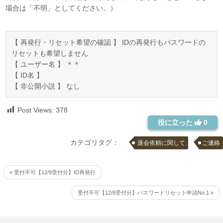
場合は「不明」としてください。）
【 再発行・リセット希望の確認 】 IDの再発行もパスワードの
リセットも希望しません
【 ユーザー名 】 ＊＊
【 ID名 】
【 非公開小説 】 なし
Post Views:
378
役に立った
0
カテゴリタグ：
退会依頼に関して
ご連絡
« 受付不可【12/9受付分】ID再発行
受付不可【12/8受付分】パスワードリセット申請No.1 »