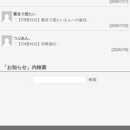
(2026/7/17)
匿名で居たい
「
【7/8受付分】匿名で居たいさんへの返信
」
(2026/7/10)
つぶあん。
「
【7/4受付分】ID再発行
」
(2026/7/8)
「お知らせ」内検索
検
索: