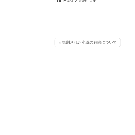
Post Views:
594
« 規制された小説の解除について