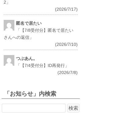
2
」
(2026/7/17)
匿名で居たい
「
【7/8受付分】匿名で居たい
さんへの返信
」
(2026/7/10)
つぶあん。
「
【7/4受付分】ID再発行
」
(2026/7/8)
「お知らせ」内検索
検
索: