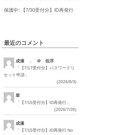
保護中: 【7/30受付分】ID再発行
最近のコメント
成瀬 ． ＠ 低浮
「
【7/17受付分】パスワードリ
セット申請
」
(2026/8/3)
翠
「
【7/15受付分】ID再発行
」
(2026/7/26)
成瀬
「
【7/15受付分】ID再発行 No.