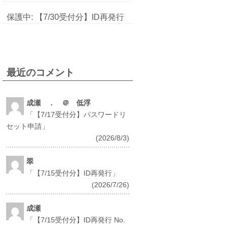
保護中: 【7/30受付分】ID再発行
最近のコメント
成瀬 ． ＠ 低浮
「
【7/17受付分】パスワードリ
セット申請
」
(2026/8/3)
翠
「
【7/15受付分】ID再発行
」
(2026/7/26)
成瀬
「
【7/15受付分】ID再発行 No.