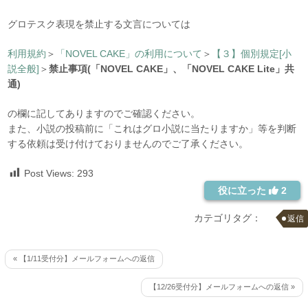
グロテスク表現を禁止する文言については
利用規約
＞
「NOVEL CAKE」の利用について
＞
【３】個別規定[小
説全般]
＞
禁止事項(「NOVEL CAKE」、「NOVEL CAKE Lite」共
通)
の欄に記してありますのでご確認ください。
また、小説の投稿前に「これはグロ小説に当たりますか」等を判断
する依頼は受け付けておりませんのでご了承ください。
Post Views:
293
役に立った
2
カテゴリタグ：
返信
« 【1/11受付分】メールフォームへの返信
【12/26受付分】メールフォームへの返信 »