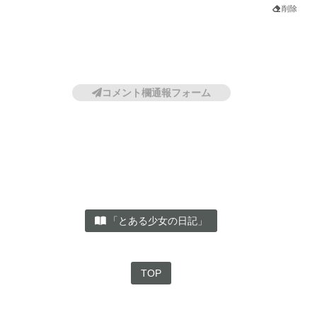
削除
コメント欄通報フォーム
お名前
「とある少女の日記」
Mailアドレス
（任意）
※入力した場合は確認メールが自動返信されます
TOP
削除を希望する