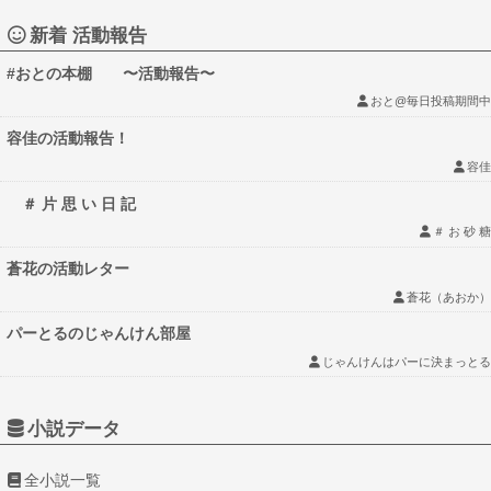
か？
※必須
新着 活動報告
小説のタイトル
#おとの本棚 〜活動報告〜
おと@毎日投稿期間中
容佳の活動報告！
容佳
＃ 片 思 い 日 記
＃ お 砂 糖
蒼花の活動レター
蒼花（あおか）
パーとるのじゃんけん部屋
じゃんけんはパーに決まっとる
小説データ
全小説一覧