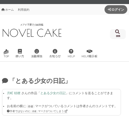
ログイン
ホーム
利用規約
メアド不要で小説投稿
検索
使い方
活動報告
お知らせ
HELP
HELP掲示板
TOP
「とある少女の日記」
月町 桔梗
さんの作品「
とある少女の日記
」にコメントを送ることができま
す。
お名前の横に
マーク
がついているコメントは作者さんのコメントです。
作者ではないのに
マーク
がついてしまう