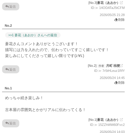
[No.3]
蒼花（あおか）
返信
ID:≫ 14ODATaJ5tCFM
2026/05/25 21:28
削除
No.2
>>1 蒼花（あおか）さんへの返信
蒼花さんコメントありがとうございます！
描写には力を入れたので、伝わっていてすごく嬉しいです！
楽しみにしてくださって嬉しい限りです(≧∀≦)
[No.2]
月町 桔梗
返信
ID:≫ 7r5tHLeuz1RfY
2026/05/24 14:45
削除
No.1
めっちゃ続き楽しみ！
古本屋の雰囲気とかがリアルに伝わってくる！
[No.1]
蒼花（あおか）
返信
ID:≫ 15ZZhWW60Fvc2
2026/05/24 14:03