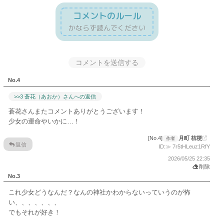
コメントのルール
かならず読んでください
コメントを送信する
No.4
>>3 蒼花（あおか）さんへの返信
蒼花さんまたコメントありがとうございます！
少女の運命やいかに…！
[No.4]
月町 桔梗
返信
ID:≫ 7r5tHLeuz1RfY
2026/05/25 22:35
削除
No.3
これ少女どうなんだ？なんの神社かわからないっていうのが怖
い、、、、、、、
でもそれが好き！