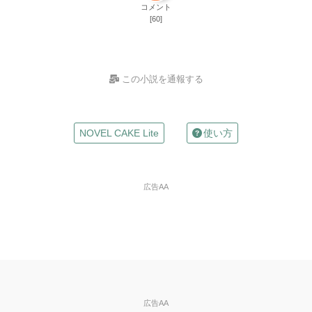
コメント
[60]
この小説を通報する
お名前
NOVEL CAKE Lite
使い方
（任意）
Mailアドレス
広告AA
（任意）
※入力した場合は確認メールが自動返信されます
違反の種類
※必
須
※ご自分の小説の削除依頼はできません。
広告AA