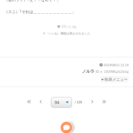
（スニ）｢それは＿＿＿＿＿＿＿＿＿＿」
37
いいね
favorite
※「いいね」機能は廃止されました
2024/09/11 21:19
ノルラ
ID:≫ 13U0WLjJcZw1g
執筆メニュー
続きを執筆
小説を編集
/ 129
小説の編集パスワードを忘れた
ご自分で小説を削除して
ください
削除方法