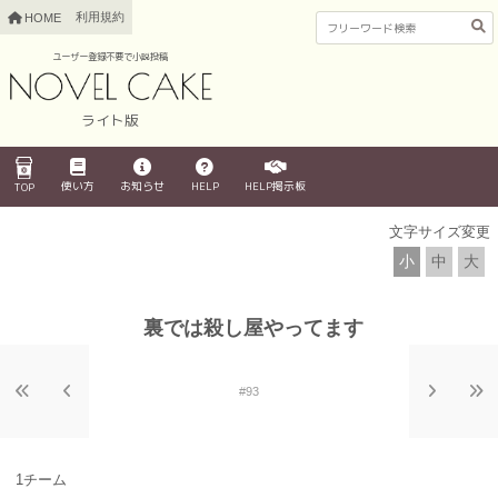
利用規約
HOME
ユーザー登録不要で小説投稿
ライト版
使い方
お知らせ
HELP
HELP掲示板
TOP
文字サイズ変更
小
中
大
裏では殺し屋やってます
#93
1チーム