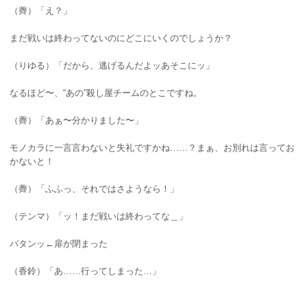
（薺）「え？」
まだ戦いは終わってないのにどこにいくのでしょうか？
（りゆる）「だから、逃げるんだよッあそこにッ」
なるほど〜、“あの”殺し屋チームのとこですね。
（薺）「あぁ〜分かりました〜」
モノカラに一言言わないと失礼ですかね……？まぁ、お別れは言ってお
かないと！
（薺）「ふふっ、それではさようなら！」
（テンマ）「ッ！まだ戦いは終わってな＿」
バタンッ←扉が閉まった
（香鈴）「あ……行ってしまった…」