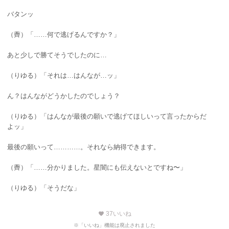
バタンッ
（薺）「……何で逃げるんですか？」
あと少しで勝てそうでしたのに…
（りゆる）「それは…はんなが…ッ」
ん？はんながどうかしたのでしょう？
（りゆる）「はんなが最後の願いで逃げてほしいって言ったからだ
よッ」
最後の願いって…………。それなら納得できます。
（薺）「……分かりました。星闇にも伝えないとですね〜」
（りゆる）「そうだな」
37
いいね
favorite
※「いいね」機能は廃止されました