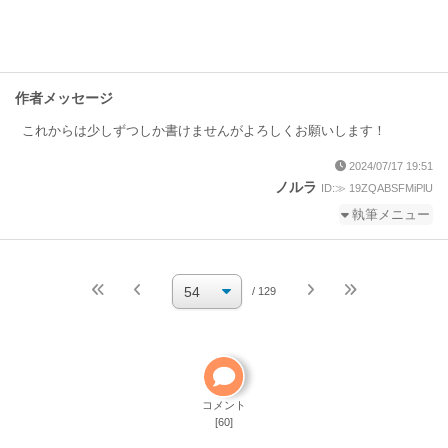
作者メッセージ
これからは少しずつしか書けませんがよろしくお願いします！
2024/07/17 19:51
ノルラ
ID:≫ 19ZQABSFMiPlU
執筆メニュー
続きを執筆
小説を編集
/ 129
小説の編集パスワードを忘れた
ご自分で小説を削除して
ください
削除方法
コメント
[60]