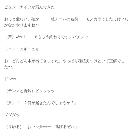
ビュン←ナイフが飛んできた
おっと危ない。確か………敵チームの名前……モノカラでしたっけ？な
かなかやりますね〜
（薺）ﾆﾔｯ「……でももう終わりです」パチンッ
（木）ニュキニュキ
お、どんどん木が出てきますね。やっぱり種植えつけといて正解でし
た〜。
ドンｯｯ
（テンマと香鈴）ビクッッッ
（薺）「…？何が起きたんでしょうか？」
ダダダッ
（りゆる）「おいッ薺ｯｯ一旦逃げるぞｯｯ」