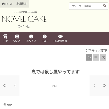
利用規約
HOME
ユーザー登録不要で小説投稿
ライト版
使い方
お知らせ
HELP
HELP掲示板
TOP
文字サイズ変更
小
中
大
裏では殺し屋やってます
#53
薺side