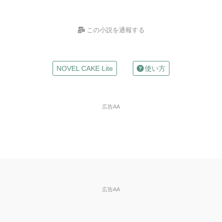
この小説を通報する
お名前
NOVEL CAKE Lite
使い方
（任意）
Mailアドレス
広告AA
（任意）
※入力した場合は確認メールが自動返信されます
違反の種類
※必
須
※ご自分の小説の削除依頼はできません。
広告AA