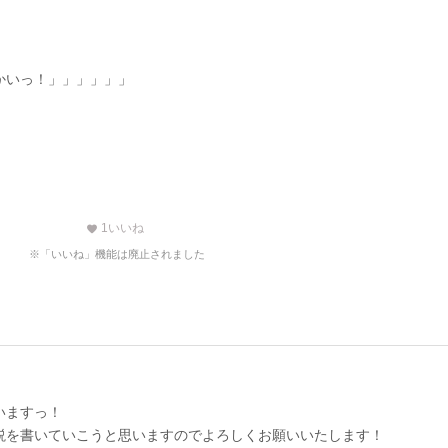
かいっ！」」」」」」
1
いいね
favorite
※「いいね」機能は廃止されました
いますっ！
説を書いていこうと思いますのでよろしくお願いいたします！