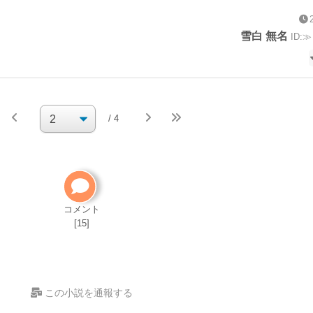
雪白 無名
ID:≫
続きを執
/ 4
筆
小説の編集パス
自分で小説を削除してください
削除方法
コメント
[15]
この小説を通報する