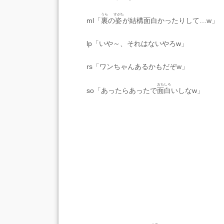
うら
すがた
ml「
裏
の
姿
が結構面白かったりして…w」
lp「いや～、それはないやろw」
rs「ワンちゃんあるかもだぞw」
おもしろ
so「あったらあったで
面白
いしなw」