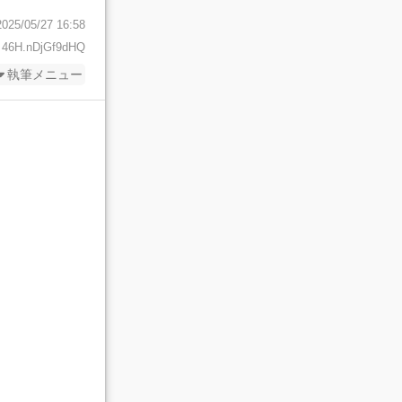
2025/05/27 16:58
 46H.nDjGf9dHQ
執筆メニュー
小説を編
集
ワードを忘れた