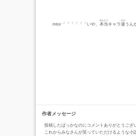
ほんとう
ちが
mtor「「「「「「いや、
本当
キャラ
違
うん
作者メッセージ
投稿したばっかなのにコメントありがとうござ
これからみなさんが笑っていただけるような小