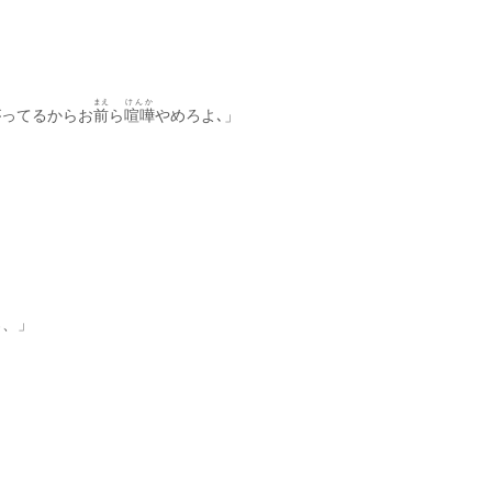
まえ
けんか
がってるからお
前
ら
喧嘩
やめろよ､」
ろ、」