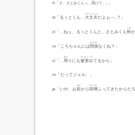
たす
rt「
」
さ、さとみくんっ…
助
けて…､
だいじょうぶ
st「るぅとくん…
大丈夫
だよぉ～､？」
こわ
cl「…ねぇ、るぅとくんと、さとみくん
怖
かんけい
rn「ころちゃんには
関係
なくね？」
まわ
ひがいで
cl「…
周
りにも
被害出
てるから」
rn「だってジェル、」
まえ
けんか
je「いや、お
前
から
喧嘩
ふってきたからだ