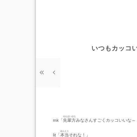
いつもカッコ
せんぱいがた
mk「
先輩方
みなさんすごくカッコいいな～
ほんとう
lit「
本当
それな！」