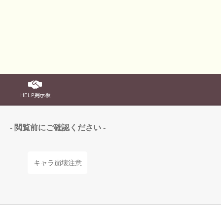
HELP掲示板
- 閲覧前にご確認ください -
キャラ崩壊注意