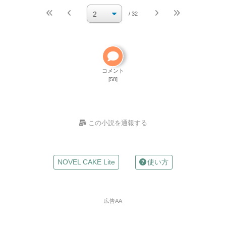
続きを執筆
小説を編集
/ 32
小説の編集パスワードを忘れた
ご自分で小説を削除して
ください
削除方法
コメント
[58]
この小説を通報する
お名前
NOVEL CAKE Lite
使い方
（任意）
Mailアドレス
広告AA
（任意）
※入力した場合は確認メールが自動返信されます