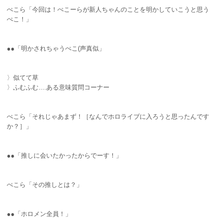
ぺこら「今回は！ぺこーらが新人ちゃんのことを明かしていこうと思う
ぺこ！」
●●「明かされちゃうぺこ(声真似」
〉似てて草
〉ふむふむ....ある意味質問コーナー
ぺこら「それじゃあまず！［なんでホロライブに入ろうと思ったんです
か？］」
●●「推しに会いたかったからでーす！」
ぺこら「その推しとは？」
●●「ホロメン全員！」