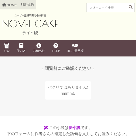
利用規約
HOME
ユーザー登録不要で小説投稿
ライト版
使い方
お知らせ
HELP
HELP掲示板
TOP
- 閲覧前にご確認ください -
パクリではありません❗️
nmmn⚠️
この小説は
夢小説
です。
下のフォームに作者さんの指定した語句を入力してお読みください。