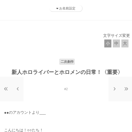
お名前設定
文字サイズ変更
小
中
大
二次創作
新人ホロライバーとホロメンの日常！〈重要〉
#2
●●のアカウントより___
こんにちは！○○たち！