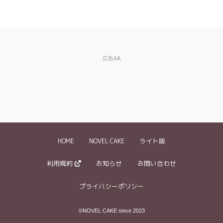
違反の種類
※必
須
※ご自分の小説の削除依頼はできません。
広告AA
違反内容、削除
※できるだけ具体的に記入してください。
を依頼したい理
特に盗作投稿については、どういった部分が元作品と類似して
由など
※必須
いるかを具体的にお伝え下さい。
《記入例》
・3ページ目の『～～』という箇所に、禁止されているグロ描
写が含まれていました
HOME
NOVEL CAKE
ライト版
・「〇〇」という作品の盗作と思われます。登場人物の名前を
変えているだけで●●というストーリーや××という設定が同じ
…等
利用規約
お知らせ
お問い合わせ
プライバシーポリシー
備考欄
※伝言などありまし
©NOVEL CAKE since 2023
たらこちらへ記入