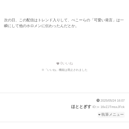
次の日、この配信はトレンド入りして、ぺこーらの「可愛い発言」は一
瞬にして他のホロメンに伝わったんだとか。
0
いいね
favorite
※「いいね」機能は廃止されました
2025/05/24 16:07
ほととぎす
ID:≫ 16vZJTmsxJFck
執筆メニュー