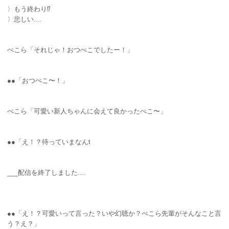
〉もう終わり⁉︎
〉悲しい....
ぺこら「それじゃ！おつぺこでしたー！」
●●「おつぺこ〜！」
ぺこら「可愛い新人ちゃんに会えて良かったぺこ〜」
●●「え！？待っていまなんt
___配信を終了しました....
●●「え！？可愛いって言った？いや幻聴か？ぺこら先輩がそんなこと言
う？え？」