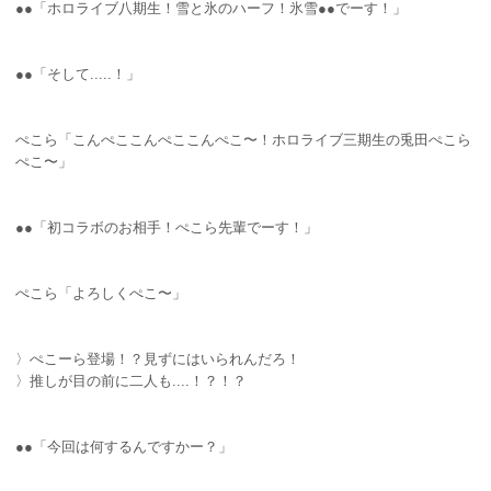
●●「ホロライブ八期生！雪と氷のハーフ！氷雪●●でーす！」
●●「そして.....！」
ぺこら「こんぺここんぺここんぺこ〜！ホロライブ三期生の兎田ぺこら
ぺこ〜」
●●「初コラボのお相手！ぺこら先輩でーす！」
ぺこら「よろしくぺこ〜」
〉ぺこーら登場！？見ずにはいられんだろ！
〉推しが目の前に二人も....！？！？
●●「今回は何するんですかー？」