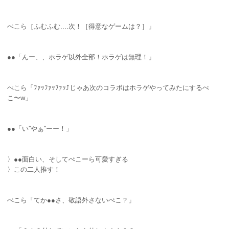
ぺこら［ふむふむ....次！［得意なゲームは？］」
●●「んー、、ホラゲ以外全部！ホラゲは無理！」
ぺこら「ﾌｧｯﾌｧｯﾌｧｯ⤴︎じゃあ次のコラボはホラゲやってみたにするぺ
こ〜w」
●●「い''やぁ''ーー！」
〉●●面白い、そしてぺこーら可愛すぎる
〉この二人推す！
ぺこら「てか●●さ、敬語外さないぺこ？」