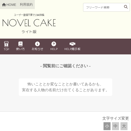
利用規約
HOME
ユーザー登録不要で小説投稿
ライト版
使い方
お知らせ
HELP
HELP掲示板
TOP
- 閲覧前にご確認ください -
怖いこととか変なこととか書いてあるかも、
実在する人物の名前だけ出てくることがあります。
文字サイズ変更
小
中
大