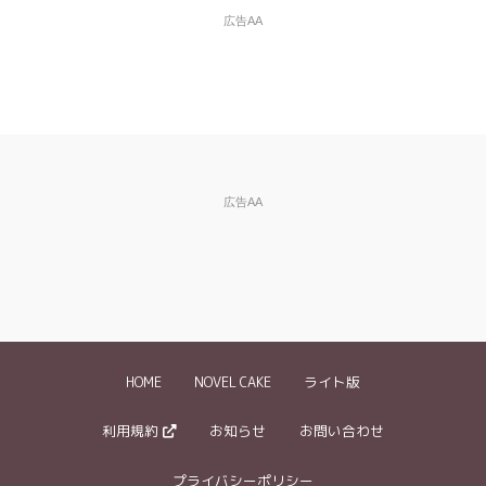
Mailアドレス
広告AA
（任意）
※入力した場合は確認メールが自動返信されます
違反の種類
※必
須
※ご自分の小説の削除依頼はできません。
広告AA
違反内容、削除
※できるだけ具体的に記入してください。
を依頼したい理
特に盗作投稿については、どういった部分が元作品と類似して
由など
※必須
いるかを具体的にお伝え下さい。
《記入例》
・3ページ目の『～～』という箇所に、禁止されているグロ描
写が含まれていました
HOME
NOVEL CAKE
ライト版
・「〇〇」という作品の盗作と思われます。登場人物の名前を
変えているだけで●●というストーリーや××という設定が同じ
…等
利用規約
お知らせ
お問い合わせ
プライバシーポリシー