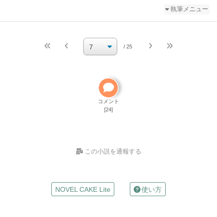
執筆メニュー
続きを執筆
小説を編集
/ 25
小説の編集パスワードを忘れた
ご自分で小説を削除して
ください
削除方法
コメント
[24]
この小説を通報する
お名前
NOVEL CAKE Lite
使い方
（任意）