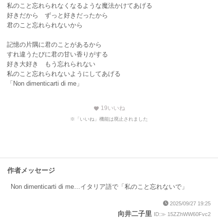
私のこと忘れられなくなるような魔法かけてあげる
好きだから ずっと好きだったから
君のこと忘れられないから
記憶の片隅に君のことがあるから
すれ違うたびに君の甘い香りがする
好き大好き もう忘れられない
私のこと忘れられないようにしてあげる
「Non dimenticarti di me」
19
いいね
favorite
※「いいね」機能は廃止されました
作者メッセージ
Non dimenticarti di me…イタリア語で「私のこと忘れないで」
2025/09/27 19:25
向井二子里
ID:≫ 15ZZhWW60Fvc2