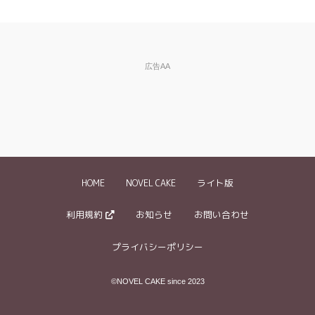
須
※ご自分の小説の削除依頼はできません。
広告AA
違反内容、削除
※できるだけ具体的に記入してください。
を依頼したい理
特に盗作投稿については、どういった部分が元作品と類似して
由など
※必須
いるかを具体的にお伝え下さい。
《記入例》
・3ページ目の『～～』という箇所に、禁止されているグロ描
写が含まれていました
HOME
NOVEL CAKE
ライト版
・「〇〇」という作品の盗作と思われます。登場人物の名前を
変えているだけで●●というストーリーや××という設定が同じ
…等
利用規約
お知らせ
お問い合わせ
プライバシーポリシー
備考欄
※伝言などありまし
©NOVEL CAKE since 2023
たらこちらへ記入