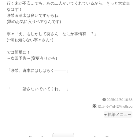
行く末が不安…でも、あの二人がいてくれているから、きっと大丈夫
なはず！
咲希＆涼太は良いですからね
(翠のお気に入りペアなんです)
寧々「え、もしかして葵さん…なにか事情有…？」
(↑何も知らない寧々さん↑)
では簡単に！
～次回予告～(変更有りかも)
「咲希、倉本にはしばらく―――」
「 ――話さないでいてくれ。 」
2025/11/30 16:38
翠
ID:≫ 6yTgHEMno8sog
執筆メニュー
続きを執筆
小説を編集