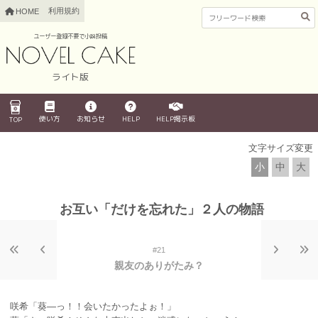
利用規約
HOME
ユーザー登録不要で小説投稿
ライト版
使い方
お知らせ
HELP
HELP掲示板
TOP
文字サイズ変更
小
中
大
お互い「だけを忘れた」２人の物語
#21
親友のありがたみ？
咲希「葵―っ！！会いたかったよぉ！」