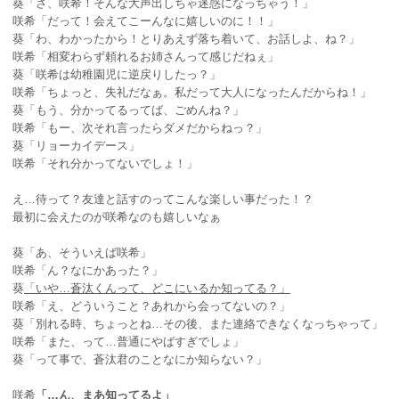
葵「さ、咲希！そんな大声出しちゃ迷惑になっちゃう！」
咲希「だって！会えてこーんなに嬉しいのに！！」
葵「わ、わかったから！とりあえず落ち着いて、お話しよ、ね？」
咲希「相変わらず頼れるお姉さんって感じだねぇ」
葵「咲希は幼稚園児に逆戻りしたっ？」
咲希「ちょっと、失礼だなぁ。私だって大人になったんだからね！」
葵「もう、分かってるってば、ごめんね？」
咲希「もー、次それ言ったらダメだからねっ？」
葵「リョーカイデース」
咲希「それ分かってないでしょ！」
え…待って？友達と話すのってこんな楽しい事だった！？
最初に会えたのが咲希なのも嬉しいなぁ
葵「あ、そういえば咲希」
咲希「ん？なにかあった？」
葵
「いや…蒼汰くんって、どこにいるか知ってる？」
咲希「え、どういうこと？あれから会ってないの？」
葵「別れる時、ちょっとね…その後、また連絡できなくなっちゃって」
咲希「また、って…普通にやばすぎでしょ」
葵「って事で、蒼汰君のことなにか知らない？」
咲希
「…ん、まあ知ってるよ」