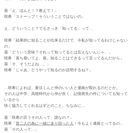
葵「え、ほんと！？教えて！」
咲希「ストーップ！そういうことではないの」
え、どういうこと？でもさっき「知ってる」って…
咲希「結果的に知ることが出来るだけで、今私が知ってるわけじゃない
の」
葵「どういう意味？それって知ってるとは言えないんじゃ、」
咲希「落ち着いてよ、葵。知ることはできるって言ってるんだから」
葵「そ、そうだよね…。」
咲希「じゃあ、どうやって知るのか説明するね？」
…咲希によれば、蒼汰くんと仲のいい人と連絡が取れるのだとか。
その人は中学、高校時代から仲が良く、記憶喪失の件についても知って
いるから
快く協力してくれるはずとのこと。ちなみに…
葵「咲希の言うその人って、誰なの？」
咲希「
昔二人の為に一緒に走り回った人
！今もよく連絡とってるの」
葵「その人って…」