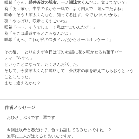
咲希「うん。
碧井蒼汰の親友、一ノ瀬涼太くん
だよ。覚えてない？」
葵「あ…確か、中学の頃から一緒で…よく四人で、遊んでたよね」
咲希「そう！涼太くんなら、知ってるはず。今でも仲いいから」
葵「やっぱり、咲希ってすごいね」
咲希「へへ、そうでしょー！私はすごいんだぞ！」
葵「そこは謙遜するところなんだよ」
咲希「えへ、これが私のスタイルだからオールオッケー！」
その後、「とりあえず今日は
“思い出話に花を咲かせるお菓子パー
ティー”
をする」
ということになって、たくさんお話した。
そして、今度涼太くんに連絡して、蒼汰君の事を教えてもらおうという
ことになった。
また…逢えるかな？
作者メッセージ
おひさしぶりです！翠です
今回は咲希と葵だけで、色々お話してるみたいですね…？
無事に二人が逢えると良いんですが。