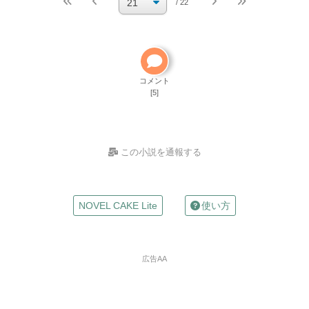
/ 22
小説の編集パスワードを忘れた
ご自分で小説を削除して
ください
削除方法
コメント
[5]
この小説を通報する
お名前
NOVEL CAKE Lite
使い方
（任意）
Mailアドレス
広告AA
（任意）
※入力した場合は確認メールが自動返信されます
違反の種類
※必