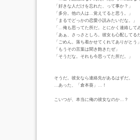
「好きな人だけを忘れた、って事か？」
「多分。他の人は…覚えてると思う。」
「まるでどっかの恋愛小説みたいだな。」
「…俺も思ってた所だ。とにかく連絡して
「あぁ、さっさとしろ。彼女も心配してる
「ごめん。落ち着かせてくれてありがとう
「もうその言葉は聞き飽きたぜ」
「そうだな。それも今思ってた所だ。」
そうだ。彼女なら連絡先があるはずだ。
…あった、「倉本葵」…！
こいつが、本当に俺の彼女なのか…？