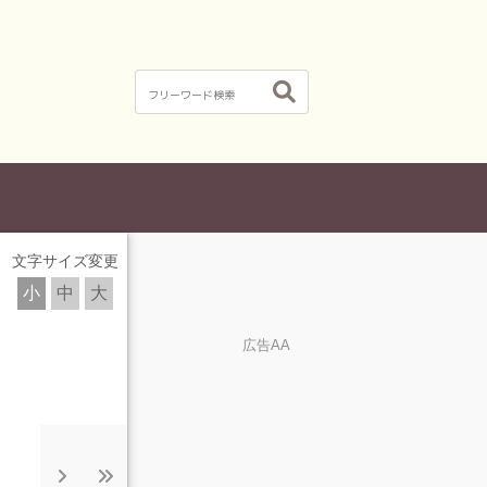
文字サイズ変更
小
中
大
広告AA