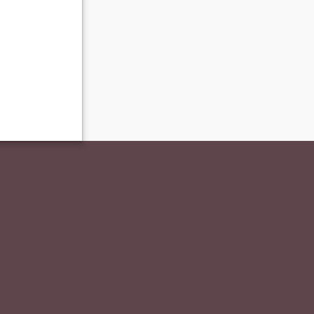
。
ーリーや××とい