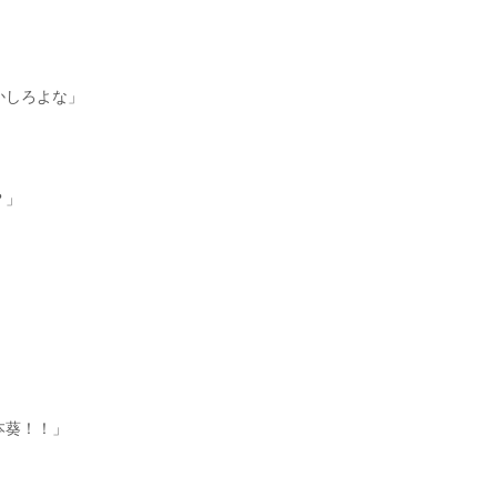
かしろよな」
？」
本葵！！」