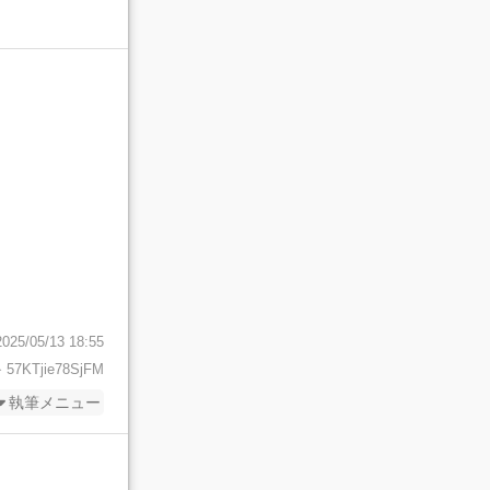
2025/05/13 18:55
 57KTjie78SjFM
執筆メニュー