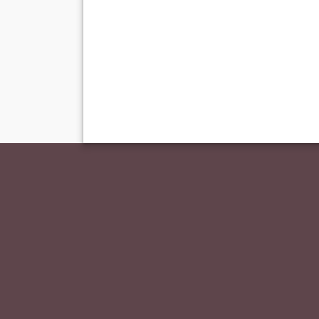
違反の種類
※必須
※ご自分の小説
違反内容、削除を依頼したい理
由など
※必須
※できるだけ具
特に盗作投稿に
《記入例》
・3ページ目の『
・「〇〇」という
う設定が同じ
…等