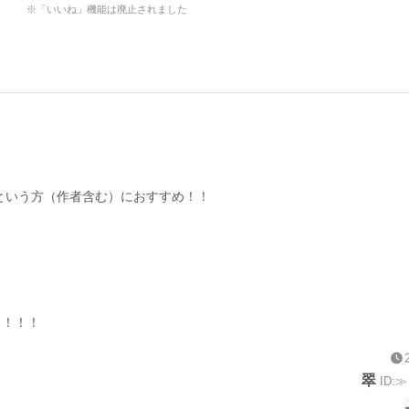
※「いいね」機能は廃止されました
という方（作者含む）におすすめ！！
！！！！
翠
ID:≫