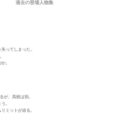
過去の登場人物集
。
を失ってしまった。
。
のか。
いるが、高校は別。
まう。
ムリミットが迫る。