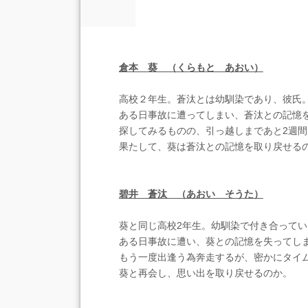
倉本 葵 （くらもと あおい）
高校２年生。蒼汰とは幼馴染であり、彼氏
ある日事故に遭ってしまい、蒼汰との記憶
探してみるものの、引っ越しまであと2週間
果たして、葵は蒼汰との記憶を取り戻せる
碧井 蒼汰 （あおい そうた）
葵と同じ高校2年生。幼馴染で付き合って
ある日事故に遭い、葵との記憶を失ってし
もう一度出逢う為奔走するが、密かにタイ
葵と再会し、思い出を取り戻せるのか。