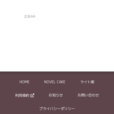
広告AA
は確認メールが自動返信されます
の削除依頼はできません。
HOME
NOVEL CAKE
ライト版
体的に記入してください。
ついては、どういった部分が元作品と類似しているかを具体的にお伝え下さい
お知らせ
お問い合わせ
利用規約
～～』という箇所に、禁止されているグロ描写が含まれていました
プライバシーポリシー
作品の盗作と思われます。登場人物の名前を変えているだけで●●というスト