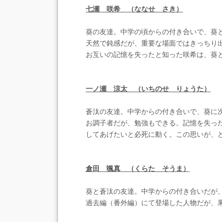
七瀬 咲希 （ななせ さき）
葵の友達。中学の頃からの付き合いで、葵
天然で鈍感だが、重要な場面ではきっちり
お互いの記憶を失ったと知った咲希は、葵
一ノ瀬 涼太 （いちのせ りょうた）
蒼汰の友達。中学からの付き合いで、葵に
お調子者だが、勉強もできる。記憶を失っ
してあげたいと必死に動く。この思いが、
倉田 颯真 （くらた そうま）
葵と蒼汰の友達。中学からの付き合いだが
過去編（番外編）にて登場した人物だが、