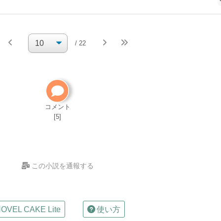
続きを執
/ 22
筆
小説の編集パス
自分で小説を削除してください
削除方法
コメント
[5]
この小説を通報する
OVEL CAKE Lite
使い方