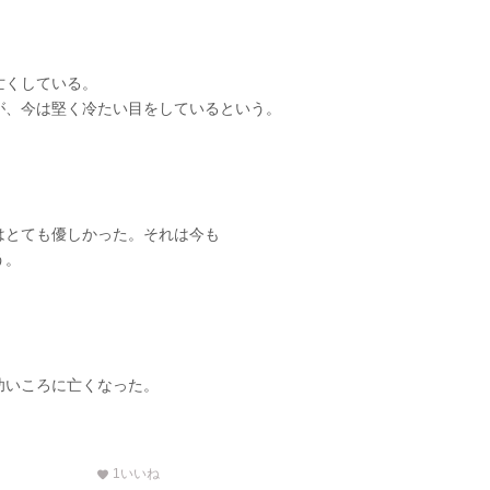
亡くしている。
が、今は堅く冷たい目をしているという。
はとても優しかった。それは今も
う。
幼いころに亡くなった。
1
いいね
favorite