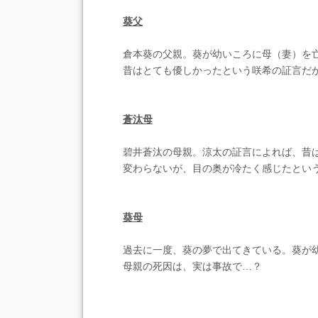
葵父
倉本葵の父親。葵が幼いころに母（妻）を
昔はとても優しかったという咲希の証言だ
蒼汰母
碧井蒼汰の母親。涼太の証言によれば、昔
変わらないが、目の奥が冷たく感じたとい
葵母
過去に一度、葵の夢で出てきている。葵が
母親の死因は、実は事故で…？