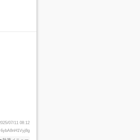
2025/07/11 08:12
 6ybA8nH1Vyj8g