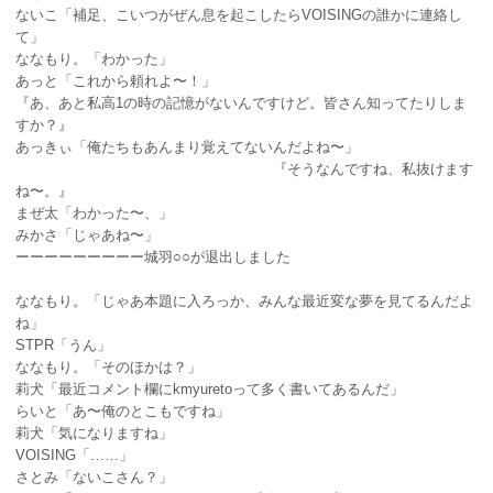
ないこ「補足、こいつがぜん息を起こしたらVOISINGの誰かに連絡し
て」
ななもり。「わかった」
あっと「これから頼れよ〜！」
『あ、あと私高1の時の記憶がないんですけど。皆さん知ってたりしま
すか？』
あっきぃ「俺たちもあんまり覚えてないんだよね〜」
『そうなんですね、私抜けます
ね〜。』
まぜ太「わかった〜、」
みかさ「じゃあね〜」
ーーーーーーーーー城羽○○が退出しました
ななもり。「じゃあ本題に入ろっか、みんな最近変な夢を見てるんだよ
ね」
STPR「うん」
ななもり。「そのほかは？」
莉犬「最近コメント欄にkmyuretoって多く書いてあるんだ」
らいと「あ〜俺のとこもですね」
莉犬「気になりますね」
VOISING「……」
さとみ「ないこさん？」