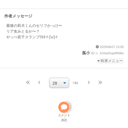
作者メッセージ
最後の莉犬くんのセリフかっけ〜
リア友みとるか〜？
やっべ若干スランプﾜﾛﾀ✌︎('ω')✌︎
2025/06/27 23:05
孤小
ID:≫ .6J/weDupWNWo
執筆メニュー
続きを執筆
小説を編集
/ 61
小説の編集パスワードを忘れた
ご自分で小説を削除して
ください
削除方法
コメント
[62]