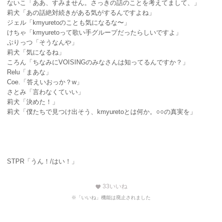
ないこ「ああ、すみません。さっきの話のことを考えてまして、」
莉犬「あの話絶対続きがある気がするんですよね」
ジェル「kmyuretoのことも気になるな〜」
けちゃ「kmyuretoって歌い手グループだったらしいですよ」
ぷりっつ「そうなんや」
莉犬「気になるね」
ころん「ちなみにVOISINGのみなさんは知ってるんですか？」
Relu「まあな」
Coe.「答えいおっか？w」
さとみ「言わなくていい」
莉犬「決めた！」
莉犬「僕たちで見つけ出そう、kmyuretoとは何か。○○の真実を」
STPR「うん！/はい！」
33
いいね
favorite
※「いいね」機能は廃止されました