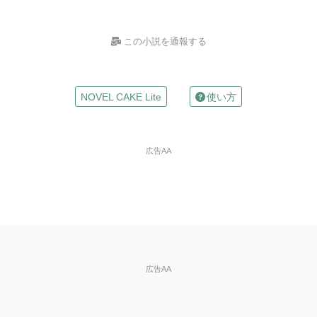
この小説を通報する
お名前
NOVEL CAKE Lite
使い方
（任意）
Mailアドレス
広告AA
（任意）
※入力した場合は確認メールが自動返信されます
違反の種類
※必
須
※ご自分の小説の削除依頼はできません。
広告AA