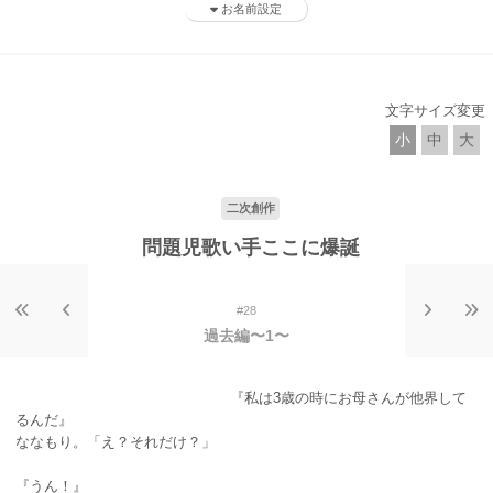
お名前設定
文字サイズ変更
小
中
大
二次創作
問題児歌い手ここに爆誕
#28
過去編〜1〜
『私は3歳の時にお母さんが他界して
るんだ』
ななもり。「え？それだけ？」
『うん！』