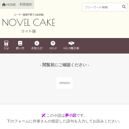
利用規約
HOME
ユーザー登録不要で小説投稿
ライト版
使い方
お知らせ
HELP
HELP掲示板
TOP
- 閲覧前にご確認ください -
nmmn
この小説は
夢小説
です。
下のフォームに作者さんの指定した語句を入力してお読みください。