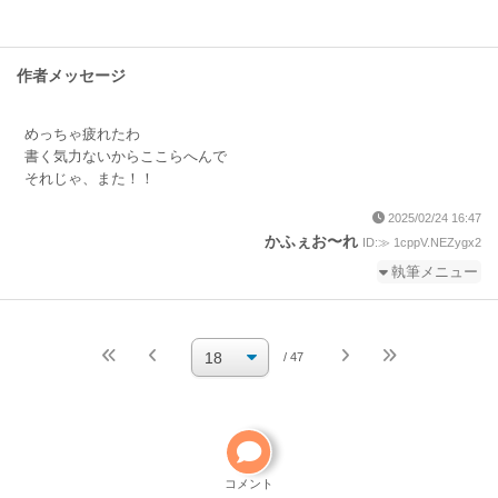
作者メッセージ
めっちゃ疲れたわ
書く気力ないからここらへんで
それじゃ、また！！
2025/02/24 16:47
かふぇお〜れ
ID:≫ 1cppV.NEZygx2
執筆メニュー
続きを執筆
小説を編集
/ 47
小説の編集パスワードを忘れた
ご自分で小説を削除して
ください
削除方法
コメント