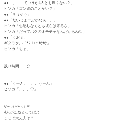
●●「、、、ていうか4人とも遅くない？」
ヒソカ「ゴン達のことかい？」
●●「そうそう」
●●「だいじょーぶかなぁ、、」
ヒソカ「心配しなくとも彼らは来るさ」
ヒソカ「だってボクのオモチャなんだからね♡」
●●「うおぇ」
ギタラクル「ｶﾀ ｵｴｯ ｶﾀｶﾀ」
ヒソカ「ちょ」
残り時間 一分
●●「うーん、、、、うーん」
ヒソカ「、、、♡」
やべぇやべぇぞ
4人がこねぇってばよ
まじで大丈夫そ？