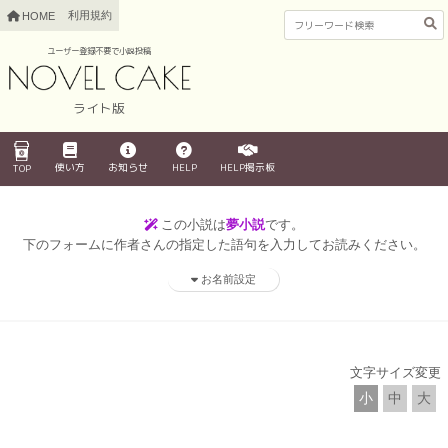
利用規約
HOME
ユーザー登録不要で小説投稿
ライト版
使い方
お知らせ
HELP
HELP掲示板
TOP
この小説は
夢小説
です。
下のフォームに作者さんの指定した語句を入力してお読みください。
お名前設定
文字サイズ変更
小
中
大