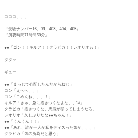
ゴゴゴ、、、
『受験ナンバー16、99、403、404、405』
『所要時間71時間59分』
●●「ゴン！！キルア！！クラピカ！！レオリオぉ！」
ダダッ
ギュー
●●「まっじで心配したんだからねｯｯ」
ゴン「えへへ、、」
ゴン「ごめんね、、、！」
キルア「きゅ、急に抱きつくなよな、、\\\」
クラピカ「抱きつくな、馬鹿が移ってしまうだろ」
レオリオ「久しぶりだな●●ちゃん！」
●●「うんうん！！」
●●「あれ、誰か一人が私をディスった気が、、、」
クラピカ「気の所為だと思う」