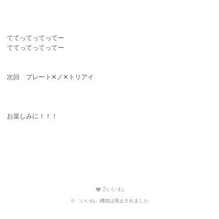
ててってってってー
ててってってってー
次回 プレート✕ノ✕トリアイ
お楽しみに！！！
2
いいね
favorite
※「いいね」機能は廃止されました