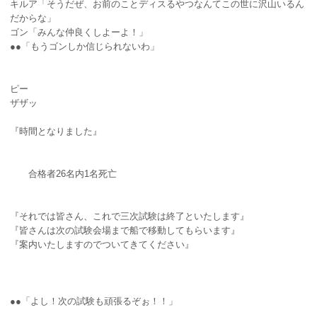
キルア「そうだぜ、お前のことディスるやつなんてこの世に沢山いるん
だからな」
ゴン「みんな仲良くしよーよ！」
●●「もうゴンしか信じられないわ」
ピー
ザザッ
『時間となりました』
合格者26名内1名死亡
『それでは皆さん、これで三次試験は終了といたします』
『皆さんは次の試験会場まで船で移動してもらいます』
『案内いたしますのでついてきてください』
●●「よし！次の試験も頑張るぞぉ！！」