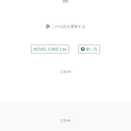
[35]
この小説を通報する
お名前
NOVEL CAKE Lite
使い方
（任意）
Mailアドレス
広告AA
（任意）
※入力した場合は確認メールが自動返信されます
違反の種類
※必
須
※ご自分の小説の削除依頼はできません。
広告AA