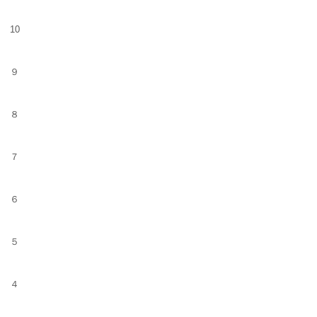
10
９
８
７
６
５
４