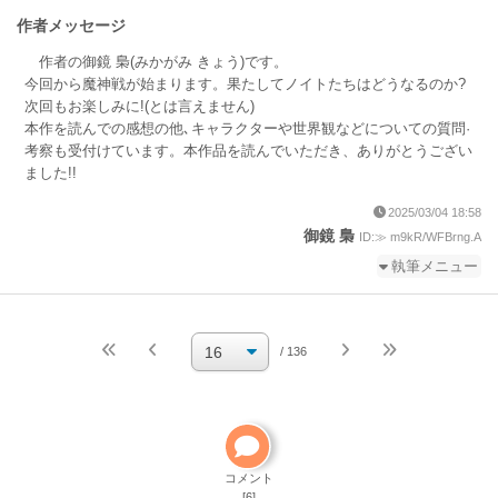
作者メッセージ
作者の御鏡 梟(みかがみ きょう)です。
今回から魔神戦が始まります。果たしてノイトたちはどうなるのか?
次回もお楽しみに!(とは言えません)
本作を読んでの感想の他､キャラクターや世界観などについての質問·
考察も受付けています。本作品を読んでいただき、ありがとうござい
ました!!
2025/03/04 18:58
御鏡 梟
ID:≫ m9kR/WFBrng.A
執筆メニュー
続きを執筆
小説を編集
/ 136
小説の編集パスワードを忘れた
ご自分で小説を削除して
ください
削除方法
コメント
[6]