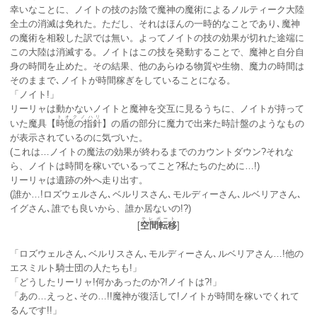
幸いなことに、ノイトの技のお陰で魔神の魔術によるノルティーク大陸
全土の消滅は免れた。ただし、それはほんの一時的なことであり､魔神
の魔術を相殺した訳では無い。よってノイトの技の効果が切れた途端に
この大陸は消滅する。ノイトはこの技を発動することで、魔神と自分自
身の時間を止めた。その結果、他のあらゆる物質や生物、魔力の時間は
そのままで､ノイトが時間稼ぎをしていることになる。
「ノイト!」
リーリャは動かないノイトと魔神を交互に見るうちに、ノイトが持って
トオクノハリ
いた魔具【
時憶の指針
】の盾の部分に魔力で出来た時計盤のようなもの
が表示されているのに気づいた。
(これは…ノイトの魔法の効果が終わるまでのカウントダウン?それな
ら、ノイトは時間を稼いでいるってこと?私たちのために…!)
リーリャは遺跡の外へ走り出す。
(誰か…!ロズウェルさん､ベルリスさん､モルディーさん､ルベリアさん､
イグさん､誰でも良いから、誰か居ないの!?)
テレポート
[
空間転移
]
「ロズウェルさん､ベルリスさん､モルディーさん､ルベリアさん…!他の
エスミルト騎士団の人たちも!」
「どうしたリーリャ!何かあったのか?!ノイトは?!」
「あの…えっと､その…!!魔神が復活して!ノイトが時間を稼いでくれて
るんです!!」