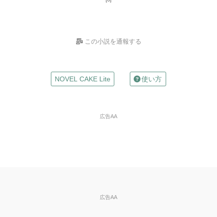
この小説を通報する
お名前
NOVEL CAKE Lite
使い方
（任意）
Mailアドレス
広告AA
（任意）
※入力した場合は確認メールが自動返信されます
違反の種類
※必
須
※ご自分の小説の削除依頼はできません。
広告AA