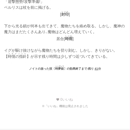
「迎撃態勢!攻撃準備!」
ベルリスは杖を前に掲げる。
シール
[
封印
]
下から光る鎖が何本も出てきて、魔物たちを絡め取る。しかし、魔神の
魔力はまだたくさんあり､魔物はどんどん増えていく。
しぐれ
居合[
時雨
]
イグが駆け抜けながら魔物たちを切り刻む。しかし、きりがない。
トオクノハリ
【
時憶の指針
】が示す残り時間は少しずつ近づいてきている。
シンデレラ
ノイトの放った技〔
時夢姫
〕の効果終了まで:残り
41
分
0
いいね
favorite
※「いいね」機能は廃止されました