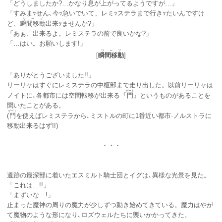
「どうしましたか?…かなり息が上がってるようですが…」
「すみまｯせん､今ｯ急いでいて、レミｯステラまで行きｯたいんですけ
ワープ
ど、
瞬間移動
出来ｯませんか?」
「あぁ、出来るよ。レミステラの前で良いかな?」
「…はい。お願いします!」
ワープ
[
瞬間移動
]
「ありがとうございました!!」
リーリャはすぐにレミステラの中枢部まで走り出した。以前リーリャは
ゲート
ノイトに､各都市には空間転移が出来る『
門
』というものがあることを
聞いたことがある。
ゲート
(
門
を使えばレミステラから､ミストルの町に1番近い都市·ノルストラに
移動出来るはず!!)
・・・
遺跡の最深部に着いたエスミルト騎士団とイグは､異様な光景を見た。
「これは…!!」
「まずいな…!」
止まった魔神の周りの魔力が少しずつ動き始めてきている。魔力はやが
て魔物のような形になり､ロズウェルたちに襲いかかってきた。