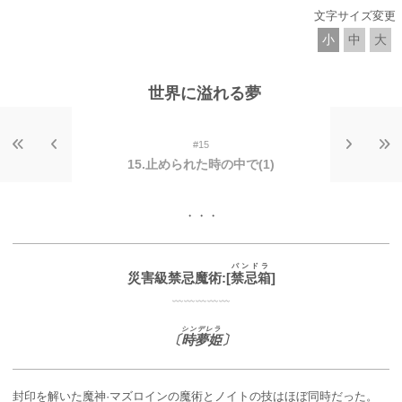
文字サイズ変更
小
中
大
世界に溢れる夢
#15
15.止められた時の中で(1)
・・・
パンドラ
災害級禁忌魔術:[
禁忌箱
]
﹏﹏﹏﹏﹏
シンデレラ
〔
時夢姫
〕
封印を解いた魔神·マズロインの魔術とノイトの技はほぼ同時だった。