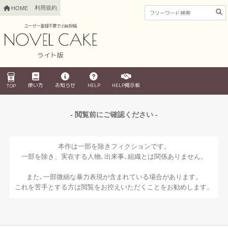
利用規約
HOME
ユーザー登録不要で小説投稿
ライト版
使い方
お知らせ
HELP
HELP掲示板
TOP
- 閲覧前にご確認ください -
本作は一部を除きフィクションです。
一部を除き、実在する人物､出来事､組織とは関係ありません。
また､一部微細な暴力表現が含まれている場合があります。
これを苦手とする方は閲覧をお控えいただくことをお勧めします。