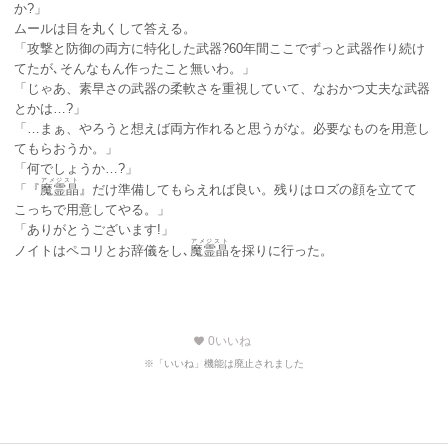
か?」
ムールは目を丸くして答える。
「攻撃と防御の両方に特化した武器?60年間ここでずっと武器作り続け
てたが､そんなもん作ったこと無いわ。」
「じゃあ、素早さの武器の柔軟さを重視していて、なおかつ丈夫な武器
とかは…?」
「…まぁ、やろうと想えば両方作れると思うがな。必要なものを用意し
てもらおうか。」
「何でしょうか…?」
アメジスト
「『
魔霊晶
』だけ準備してもらえれば良い。残りはロズの顔を立てて
こっちで用意してやる。」
「ありがとうございます!」
アメジスト
ノイトはペコリとお辞儀をし､
魔霊晶
を採りに行った。
0
いいね
favorite
※「いいね」機能は廃止されました