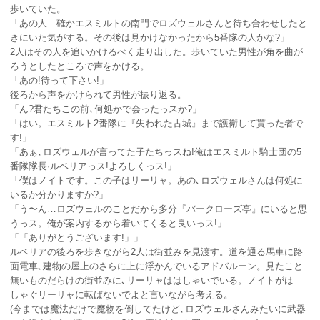
歩いていた。
「あの人…確かエスミルトの南門でロズウェルさんと待ち合わせしたと
きにいた気がする。その後は見かけなかったから5番隊の人かな?」
2人はその人を追いかけるべく走り出した。歩いていた男性が角を曲が
ろうとしたところで声をかける。
「あの!待って下さい!」
後ろから声をかけられて男性が振り返る。
「ん?君たちこの前､何処かで会ったっスか?」
「はい。エスミルト2番隊に『失われた古城』まで護衛して貰った者で
す!」
「あぁ､ロズウェルが言ってた子たちっスね!俺はエスミルト騎士団の5
番隊隊長·ルベリアっス!よろしくっス!」
「僕はノイトです。この子はリーリャ。あの､ロズウェルさんは何処に
いるか分かりますか?」
「う〜ん…ロズウェルのことだから多分『バークローズ亭』にいると思
うっス。俺が案内するから着いてくると良いっス!」
「「ありがとうございます!」」
ルベリアの後ろを歩きながら2人は街並みを見渡す。道を通る馬車に路
面電車､建物の屋上のさらに上に浮かんでいるアドバルーン。見たこと
無いものだらけの街並みに､リーリャははしゃいでいる。ノイトがは
しゃぐリーリャに転ばないでよと言いながら考える。
(今までは魔法だけで魔物を倒してたけど､ロズウェルさんみたいに武器