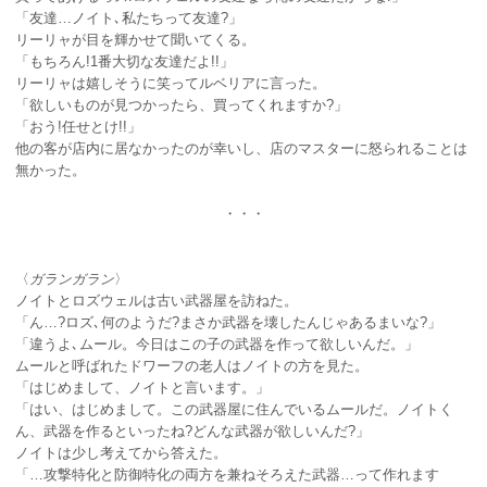
「友達…ノイト､私たちって友達?」
リーリャが目を輝かせて聞いてくる。
「もちろん!1番大切な友達だよ!!」
リーリャは嬉しそうに笑ってルベリアに言った。
「欲しいものが見つかったら、買ってくれますか?」
「おう!任せとけ!!」
他の客が店内に居なかったのが幸いし、店のマスターに怒られることは
無かった。
・・・
〈
ガランガラン
〉
ノイトとロズウェルは古い武器屋を訪ねた。
「ん…?ロズ､何のようだ?まさか武器を壊したんじゃあるまいな?」
「違うよ､ムール。今日はこの子の武器を作って欲しいんだ。」
ムールと呼ばれたドワーフの老人はノイトの方を見た。
「はじめまして、ノイトと言います。」
「はい、はじめまして。この武器屋に住んでいるムールだ。ノイトく
ん、武器を作るといったね?どんな武器が欲しいんだ?」
ノイトは少し考えてから答えた。
「…攻撃特化と防御特化の両方を兼ねそろえた武器…って作れます