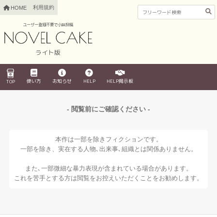
利用規約
HOME
ユーザー登録不要で小説投稿
ライト版
使い方
お知らせ
HELP
HELP掲示板
TOP
- 閲覧前にご確認ください -
本作は一部を除きフィクションです。
一部を除き、実在する人物､出来事､組織とは関係ありません。
また､一部微細な暴力表現が含まれている場合があります。
これを苦手とする方は閲覧をお控えいただくことをお勧めします。