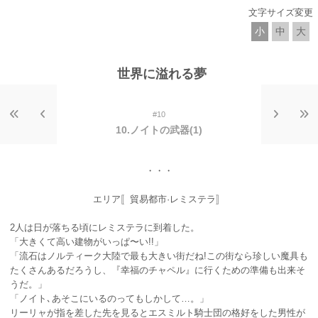
文字サイズ変更
小
中
大
世界に溢れる夢
#10
10.ノイトの武器(1)
・・・
エリア〚貿易都市·レミステラ〛
2人は日が落ちる頃にレミステラに到着した。
「大きくて高い建物がいっぱ〜い!!」
「流石はノルティーク大陸で最も大きい街だね!この街なら珍しい魔具も
たくさんあるだろうし、『幸福のチャペル』に行くための準備も出来そ
うだ。」
「ノイト､あそこにいるのってもしかして…。」
リーリャが指を差した先を見るとエスミルト騎士団の格好をした男性が