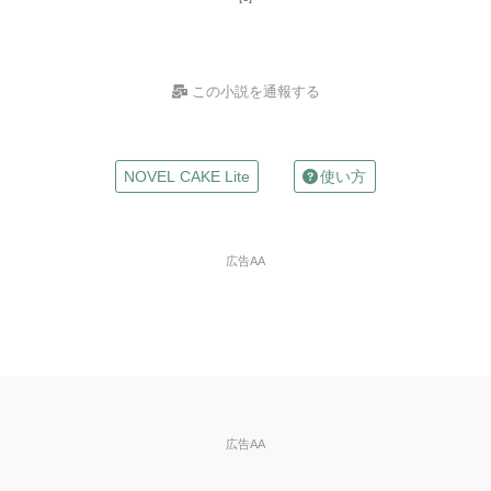
この小説を通報する
お名前
NOVEL CAKE Lite
使い方
（任意）
Mailアドレス
広告AA
（任意）
※入力した場合は確認メールが自動返信されます
違反の種類
※必
須
※ご自分の小説の削除依頼はできません。
広告AA