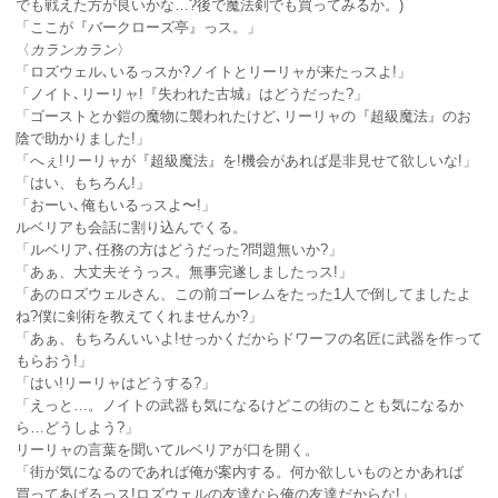
でも戦えた方が良いかな…?後で魔法剣でも買ってみるか。)
「ここが『バークローズ亭』っス。」
〈
カランカラン
〉
「ロズウェル､いるっスか?ノイトとリーリャが来たっスよ!」
「ノイト､リーリャ!『失われた古城』はどうだった?」
「ゴーストとか鎧の魔物に襲われたけど､リーリャの『超級魔法』のお
陰で助かりました!」
「へぇ!リーリャが『超級魔法』を!機会があれば是非見せて欲しいな!」
「はい、もちろん!」
「おーい､俺もいるっスよ〜!」
ルベリアも会話に割り込んでくる。
「ルベリア､任務の方はどうだった?問題無いか?」
「あぁ、大丈夫そうっス。無事完遂しましたっス!」
「あのロズウェルさん、この前ゴーレムをたった1人で倒してましたよ
ね?僕に剣術を教えてくれませんか?」
「あぁ、もちろんいいよ!せっかくだからドワーフの名匠に武器を作って
もらおう!」
「はい!リーリャはどうする?」
「えっと…。ノイトの武器も気になるけどこの街のことも気になるか
ら…どうしよう?」
リーリャの言葉を聞いてルベリアが口を開く。
「街が気になるのであれば俺が案内する。何か欲しいものとかあれば
買ってあげるっス!ロズウェルの友達なら俺の友達だからな!」