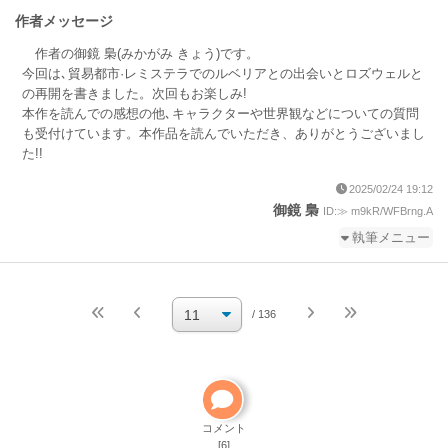
作者メッセージ
作者の御鏡 梟(みかがみ きょう)です。
今回は､貿易都市·レミステラでのルベリアとの出会いとロズウェルと
の再開を書きました。次回もお楽しみ!
本作を読んでの感想の他､キャラクターや世界観などについての質問
も受付けています。本作品を読んでいただき、ありがとうございまし
た!!
2025/02/24 19:12
御鏡 梟
ID:≫ m9kR/WFBrng.A
執筆メニュー
続きを執筆
小説を編集
/ 136
小説の編集パスワードを忘れた
ご自分で小説を削除して
ください
削除方法
コメント
[6]