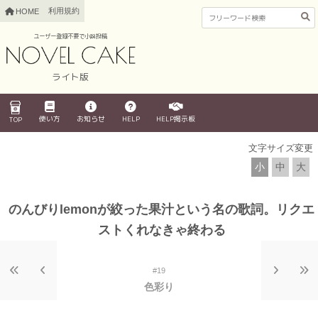
利用規約
HOME
ユーザー登録不要で小説投稿
ライト版
使い方
お知らせ
HELP
HELP掲示板
TOP
文字サイズ変更
小
中
大
のんびりlemonが絞った果汁という名の歌詞。リクエ
ストくれなきゃ終わる
#19
色彩り