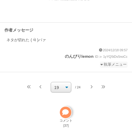
作者メッセージ
ネタが切れた ( ᐛ )パァ
2024/12/18 09:57
のんびりlemon
ID:≫ 1yYQ5tDs5noCc
執筆メニュー
続きを執筆
小説を編集
/ 24
小説の編集パスワードを忘れた
ご自分で小説を削除して
ください
削除方法
コメント
[37]