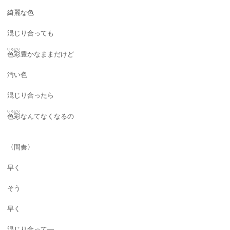
綺麗な色
混じり合っても
いろどり
色彩
豊かなままだけど
汚い色
混じり合ったら
いろどり
色彩
なんてなくなるの
〈間奏〉
早く
そう
早く
混じり合って―