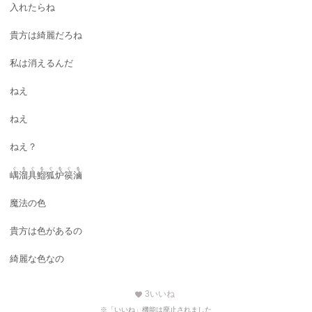
入れたらね
貴方は綺麗だろね
私は消えるんだ
ねえ
ねえ
ねえ？
ぐるぐるぐるぐる
嵎溜具鰡狐炉篌滷
魔法の色
貴方は色があるの
綺麗な色なの
3
いいね
favorite
※「いいね」機能は廃止されました