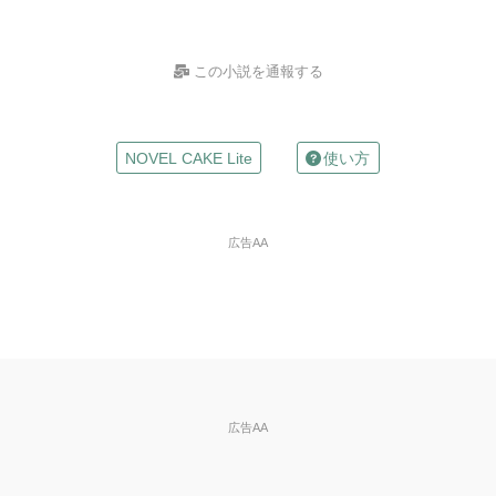
この小説を通報する
お名前
NOVEL CAKE Lite
使い方
（任意）
Mailアドレス
広告AA
（任意）
※入力した場合は確認メールが自動返信されます
違反の種類
※必
須
※ご自分の小説の削除依頼はできません。
広告AA