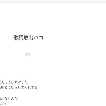
歌詞放出バコ
#97
見えそうな気がした
も明るく照らしてくれてる
届かないんだ
のです