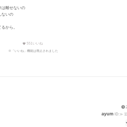
けは離せないの
んないの
てるから。
551
いいね
favorite
※「いいね」機能は廃止されました
ayum
ID:≫ 