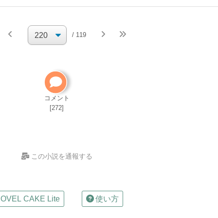
続きを執
/ 119
筆
小説の編集パス
自分で小説を削除してください
削除方法
コメント
[272]
この小説を通報する
OVEL CAKE Lite
使い方