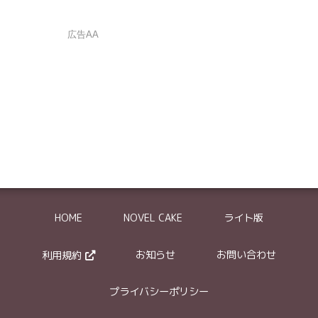
広告AA
は確認メールが自動返信されます
の削除依頼はできません。
HOME
NOVEL CAKE
ライト版
体的に記入してください。
ついては、どういった部分が元作品と類似しているかを具体的にお伝え下さい
お知らせ
お問い合わせ
利用規約
『～～』という箇所に、禁止されているグロ描写が含まれていました
プライバシーポリシー
作品の盗作と思われます。登場人物の名前を変えているだけで●●というスト