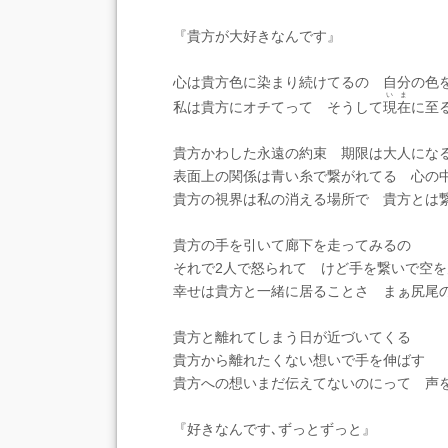
『貴方が大好きなんです』
心は貴方色に染まり続けてるの 自分の色
いま
私は貴方にオチてって そうして
現在
に至
貴方かわした永遠の約束 期限は大人にな
表面上の関係は青い糸で繋がれてる 心の
貴方の視界は私の消える場所で 貴方とは
貴方の手を引いて廊下を走ってみるの
それで2人で怒られて けど手を繋いで空を
幸せは貴方と一緒に居ることさ まぁ尻尾
貴方と離れてしまう日が近づいてくる
貴方から離れたくない想いで手を伸ばす
貴方への想いまだ伝えてないのにって 声
『好きなんです､ずっとずっと』