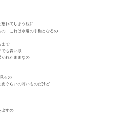
を忘れてしまう程に
るの これは永遠の手枷となるの
るまで
中でも青い糸
繋がれたままなの
見るの
の皮ぐらいの薄いものだけど
を出すの