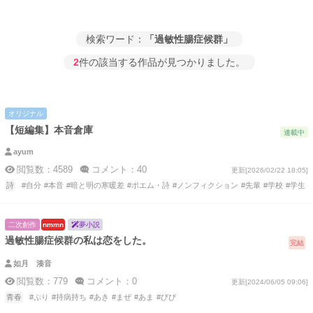
検索ワード：
「過敏性腸症候群」
2
件の該当する作品が見つかりました。
オリジナル
【短編集】本音倉庫
連載中
ayum
閲覧数：4589
コメント：40
更新[2026/02/22 18:05]
詩
#自分
#本音
#暗と明の寒暖差
#ポエム・詩
#ノンフィクション
#先輩
#学校
#学生
二次創作
nmmn
夢小説
過敏性腸症候群の私は恋をした。
完結
如月 湊音
閲覧数：779
コメント：0
更新[2024/06/05 09:06]
青春
#ぷり
#持病持ち
#あき
#まぜ
#あま
#びび