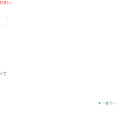
ださい
。
べて
▼一番下へ