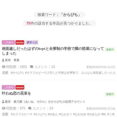
検索ワード：
「からぴち」
75
件の該当する作品が見つかりました。
二次創作
nmmn
夢小説
画面越しだったはずのkrptと全寮制の学校で隣の部屋になって
連載中
しまった
夜桜 青葉
閲覧数：1601
コメント：14
更新[2026/07/04 21:27]
恋愛
#からぴち
#カラフルピーチ入学した学校は全寮制で、なんなら画面越しだった人
二次創作
nmmn
叶わぬ恋の花束を
連載中
藍音 奏乃羅（あいね そのら）@からぴち小説用アカウント
閲覧数：975
コメント：24
更新[2026/06/09 22:18]
恋愛
#カラフルピーチ
#からぴち
#ゆあん
#なおきり
#なおゆあ
#ゆあなお
#BL
#ご本