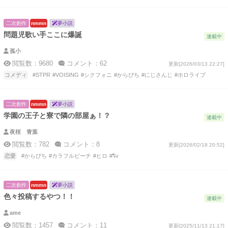
二次創作
nmmn
夢小説
問題児歌い手ここに爆誕
連載中
孤小
閲覧数：9680
コメント：62
更新[2026/03/13 22:27]
コメディ
#STPR
#VOISING
#シクフォニ
#からぴち
#にじさんじ
#ホロライブ
二次創作
nmmn
夢小説
学園の王子と寮で隣の部屋ぁ！？
連載中
夜桜 青葉
閲覧数：782
コメント：8
更新[2026/02/18 20:52]
恋愛
#からぴち
#カラフルピーチ
#ヒロ
#🐑
二次創作
nmmn
夢小説
色々投稿するやつ！！
連載中
ame
閲覧数：1457
コメント：11
更新[2025/11/13 21:17]