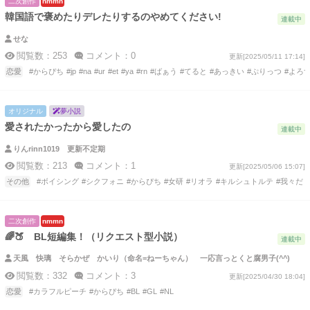
二次創作
nmmn
韓国語で褒めたりデレたりするのやめてください!
連載中
せな
閲覧数：253
コメント：0
更新[2025/05/11 17:14]
恋愛
#からぴち
#jp
#na
#ur
#et
#ya
#rn
#ばぁう
#てると
#あっきい
#ぷりっつ
#よろ
オリジナル
夢小説
愛されたかったから愛したの
連載中
りんrinn1019 更新不定期
閲覧数：213
コメント：1
更新[2025/05/06 15:07]
その他
#ボイシング
#シクフォニ
#からぴち
#女研
#リオラ
#キルシュトルテ
#我々だ
二次創作
nmmn
🌈🍑 BL短編集！（リクエスト型小説）
連載中
天風 快璃 そらかぜ かいり（命名=ねーちゃん） 一応言っとくと腐男子(^^)
閲覧数：332
コメント：3
更新[2025/04/30 18:04]
恋愛
#カラフルピーチ
#からぴち
#BL
#GL
#NL