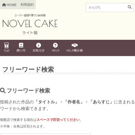
利用規約
HOME
ユーザー登録不要で小説投稿
ライト版
使い方
お知らせ
HELP
HELP掲示板
TOP
フリーワード検索
フリーワード検索
投稿された作品の
「タイトル」・「作者名」・「あらすじ」
に含まれる
ワードから検索できます。
複数語で検索する場合は
スペースで区切ってください
。
※半角・全角は区別されます。